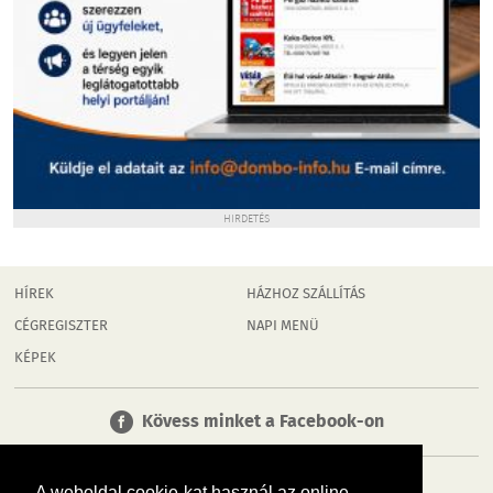
HIRDETÉS
HÍREK
HÁZHOZ SZÁLLÍTÁS
CÉGREGISZTER
NAPI MENÜ
KÉPEK
Kövess minket a Facebook-on
A weboldal cookie-kat használ az online