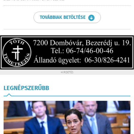
TOVÁBBIAK BETÖLTÉSE
HIRDETÉS
LEGNÉPSZERŰBB