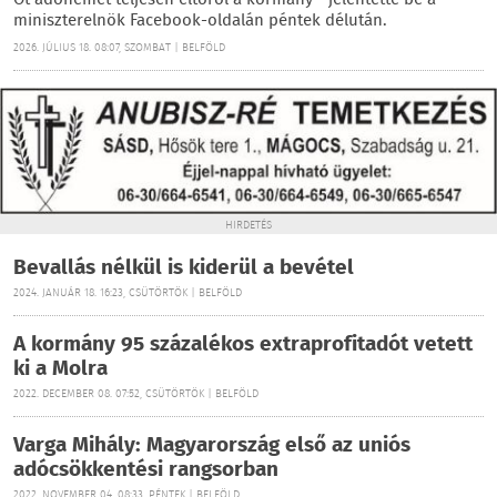
Öt adónemet teljesen eltöröl a kormány - jelentette be a
miniszterelnök Facebook-oldalán péntek délután.
2026. JÚLIUS 18. 08:07, SZOMBAT | BELFÖLD
HIRDETÉS
Bevallás nélkül is kiderül a bevétel
2024. JANUÁR 18. 16:23, CSÜTÖRTÖK | BELFÖLD
A kormány 95 százalékos extraprofitadót vetett
ki a Molra
2022. DECEMBER 08. 07:52, CSÜTÖRTÖK | BELFÖLD
Varga Mihály: Magyarország első az uniós
adócsökkentési rangsorban
2022. NOVEMBER 04. 08:33, PÉNTEK | BELFÖLD