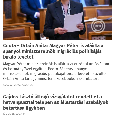
Ceuta - Orbán Anita: Magyar Péter is aláírta a
spanyol miniszterelnök migrációs politikáját
bíráló levelet
Magyar Péter miniszterelnök is aláírta 21 európai uniós állam-
és kormányfővel együtt a Pedro Sánchez spanyol
miniszterelnök migrációs politikáját bíráló levelet - közölte
Orbán Anita külügyminiszter a Facebookon szombaton.
AUGUSZTUS 02., VASÁRNAP
Gajdos László átfogó vizsgálatot rendelt el a
hatvanpusztai telepen az állattartási szabályok
betartása ügyében
JÚLIUS 25., SZOMBAT