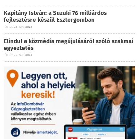
Kapitány István: a Suzuki 76 milliárdos
fejlesztésre készül Esztergomban
JÚLIUS 25., SZOMBAT
Elindul a közmédia megújulásáról szóló szakmai
egyeztetés
JÚLIUS 25., SZOMBAT