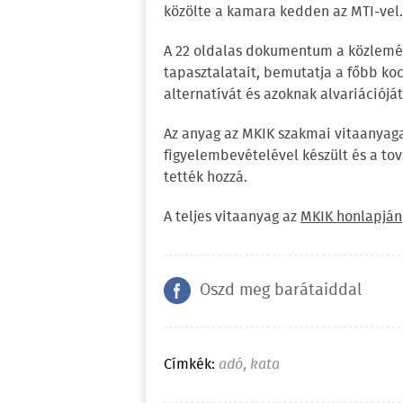
közölte a kamara kedden az MTI-vel.
A 22 oldalas dokumentum a közlemény
tapasztalatait, bemutatja a főbb ko
alternatívát és azoknak alvariációjá
Az anyag az MKIK szakmai vitaanyag
figyelembevételével készült és a tov
tették hozzá.
A teljes vitaanyag az
MKIK honlapján
Oszd meg barátaiddal
Címkék:
adó
,
kata