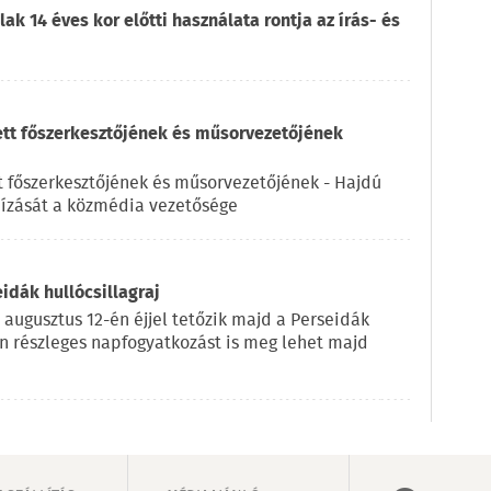
ak 14 éves kor előtti használata rontja az írás- és
ett főszerkesztőjének és műsorvezetőjének
t főszerkesztőjének és műsorvezetőjének - Hajdú
ízását a közmédia vezetősége
eidák hullócsillagraj
 augusztus 12-én éjjel tetőzik majd a Perseidák
on részleges napfogyatkozást is meg lehet majd