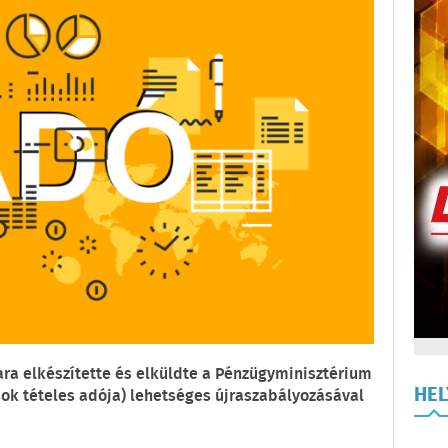
a elkészítette és elküldte a Pénzügyminisztérium
HE
sok tételes adója) lehetséges újraszabályozásával