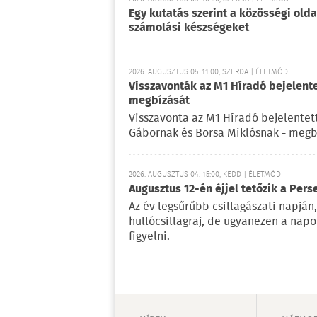
Egy kutatás szerint a közösségi oldal
számolási készségeket
2026. AUGUSZTUS 05. 11:00, SZERDA | ÉLETMÓD
Visszavonták az M1 Híradó bejelent
megbízását
Visszavonta az M1 Híradó bejelentet
Gábornak és Borsa Miklósnak - megb
2026. AUGUSZTUS 04. 15:00, KEDD | ÉLETMÓD
Augusztus 12-én éjjel tetőzik a Pers
Az év legsűrűbb csillagászati napján,
hullócsillagraj, de ugyanezen a nap
figyelni.