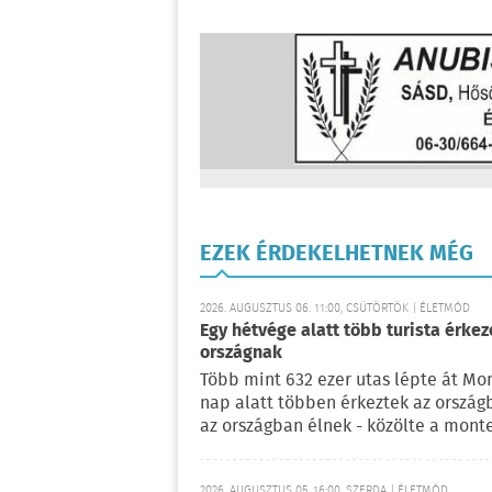
EZEK ÉRDEKELHETNEK MÉG
2026. AUGUSZTUS 06. 11:00, CSÜTÖRTÖK | ÉLETMÓD
Egy hétvége alatt több turista érke
országnak
Több mint 632 ezer utas lépte át Mo
nap alatt többen érkeztek az ország
az országban élnek - közölte a mont
2026. AUGUSZTUS 05. 16:00, SZERDA | ÉLETMÓD