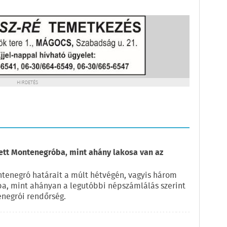
HIRDETÉS
zett Montenegróba, mint ahány lakosa van az
ntenegró határait a múlt hétvégén, vagyis három
ba, mint ahányan a legutóbbi népszámlálás szerint
enegrói rendőrség.