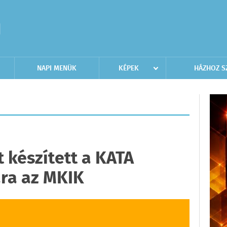
NAPI MENÜK
KÉPEK
HÁZHOZ S
 készített a KATA
ra az MKIK