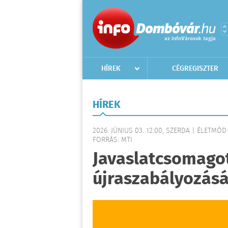
HÍREK
CÉGREGISZTER
HÍREK
2026. JÚNIUS 03. 12:00, SZERDA | ÉLETMÓD
FORRÁS: MTI
Javaslatcsomagot
újraszabályozásá