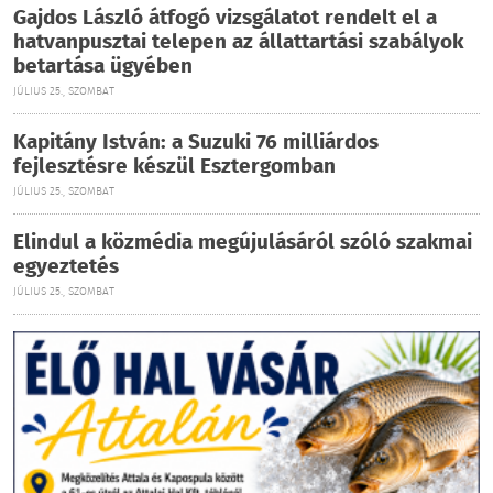
Gajdos László átfogó vizsgálatot rendelt el a
hatvanpusztai telepen az állattartási szabályok
betartása ügyében
JÚLIUS 25., SZOMBAT
Kapitány István: a Suzuki 76 milliárdos
fejlesztésre készül Esztergomban
JÚLIUS 25., SZOMBAT
Elindul a közmédia megújulásáról szóló szakmai
egyeztetés
JÚLIUS 25., SZOMBAT