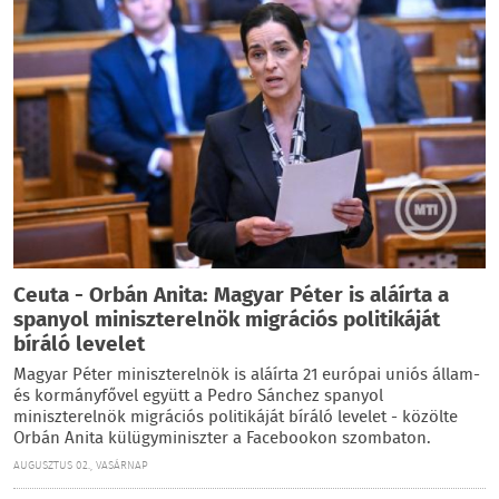
Ceuta - Orbán Anita: Magyar Péter is aláírta a
spanyol miniszterelnök migrációs politikáját
bíráló levelet
Magyar Péter miniszterelnök is aláírta 21 európai uniós állam-
és kormányfővel együtt a Pedro Sánchez spanyol
miniszterelnök migrációs politikáját bíráló levelet - közölte
Orbán Anita külügyminiszter a Facebookon szombaton.
AUGUSZTUS 02., VASÁRNAP