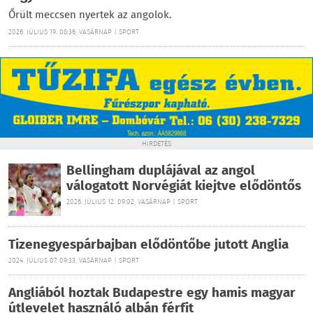
Őrült meccsen nyertek az angolok.
2026. JÚLIUS 19. 08:36, VASÁRNAP | SPORT
HIRDETÉS
Bellingham duplájával az angol
válogatott Norvégiát kiejtve elődöntős
2026. JÚLIUS 12. 09:02, VASÁRNAP | SPORT
Tizenegyespárbajban elődöntőbe jutott Anglia
2024. JÚLIUS 07. 09:33, VASÁRNAP | SPORT
Angliából hoztak Budapestre egy hamis magyar
útlevelet használó albán férfit