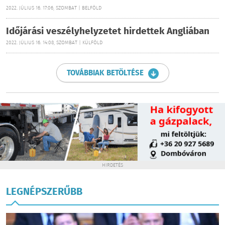
2022. JÚLIUS 16. 17:06, SZOMBAT | BELFÖLD
Időjárási veszélyhelyzetet hirdettek Angliában
2022. JÚLIUS 16. 14:08, SZOMBAT | KÜLFÖLD
TOVÁBBIAK BETÖLTÉSE
HIRDETÉS
LEGNÉPSZERŰBB