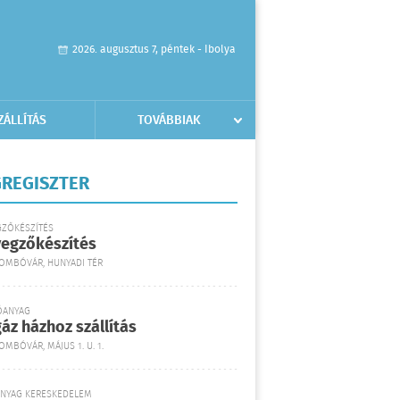
2026. augusztus 7, péntek - Ibolya
ZÁLLÍTÁS
TOVÁBBIAK
REGISZTER
GZŐKÉSZÍTÉS
yegzőkészítés
DOMBÓVÁR, HUNYADI TÉR
ŐANYAG
áz házhoz szállítás
OMBÓVÁR, MÁJUS 1. U. 1.
ANYAG KERESKEDELEM