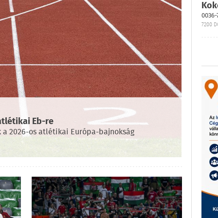
Kok
0036-
7200 D
tlétikai Eb-re
a 2026-os atlétikai Európa-bajnokság