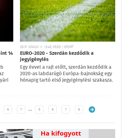
2019. JÚNIUS 11. 13:45, KEDD | SPORT
int 14
EURO-2020 - Szerdán kezdődik a
jegyigénylés
bb
Egy évvel a rajt előtt, szerdán kezdődik a
az
2020-as labdarúgó Európa-bajnokság egy
yári
hónapig tartó első jegyigénylési szakasza.
…
6
7
5
6
7
8