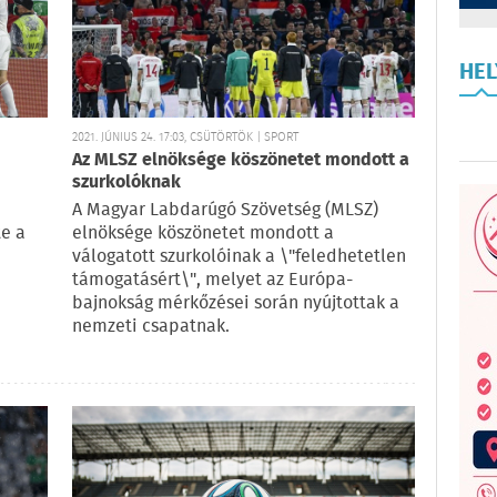
HE
2021. JÚNIUS 24. 17:03, CSÜTÖRTÖK | SPORT
Az MLSZ elnöksége köszönetet mondott a
szurkolóknak
A Magyar Labdarúgó Szövetség (MLSZ)
e a
elnöksége köszönetet mondott a
válogatott szurkolóinak a \"feledhetetlen
támogatásért\", melyet az Európa-
bajnokság mérkőzései során nyújtottak a
nemzeti csapatnak.