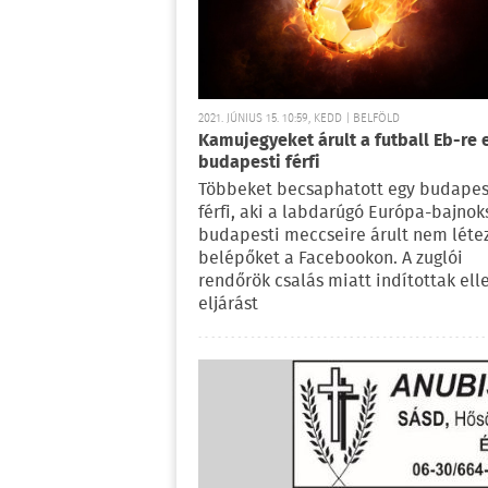
2021. JÚNIUS 15. 10:59, KEDD | BELFÖLD
Kamujegyeket árult a futball Eb-re 
budapesti férfi
Többeket becsaphatott egy budapes
férfi, aki a labdarúgó Európa-bajnok
budapesti meccseire árult nem léte
belépőket a Facebookon. A zuglói
rendőrök csalás miatt indítottak ell
eljárást