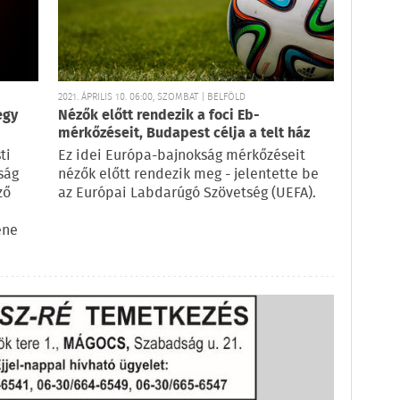
2021. ÁPRILIS 10. 06:00, SZOMBAT | BELFÖLD
egy
Nézők előtt rendezik a foci Eb-
mérkőzéseit, Budapest célja a telt ház
ti
Ez idei Európa-bajnokság mérkőzéseit
ság
nézők előtt rendezik meg - jelentette be
ző
az Európai Labdarúgó Szövetség (UEFA).
ene