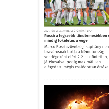
2021. JÚNIUS 24. 09:56, CSÜTÖRTÖK | SPORT
Rossi: a legszebb tündérmesékben
mindig tökéletes a vége
Marco Rossi szövetségi kapitány no
bravúrosnak tartja a Németország
vendégeként elért 2-2-es döntetlen,
játékosaival pedig maximálisan
elégedett, mégis csalódottan értékel