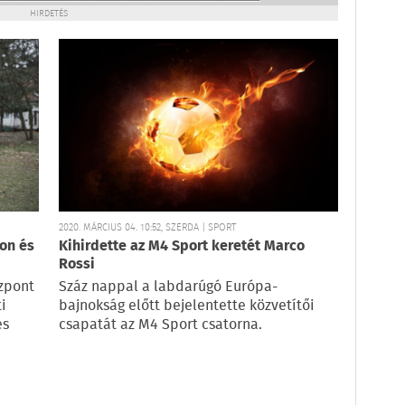
HIRDETÉS
2020. MÁRCIUS 04. 10:52, SZERDA | SPORT
on és
Kihirdette az M4 Sport keretét Marco
Rossi
zpont
Száz nappal a labdarúgó Európa-
i
bajnokság előtt bejelentette közvetítői
es
csapatát az M4 Sport csatorna.