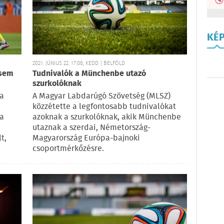
KÉ
2021. JÚNIUS 22. 17:08, KEDD | BELFÖLD
 sem
Tudnivalók a Münchenbe utazó
szurkolóknak
ha
A Magyar Labdarúgó Szövetség (MLSZ)
közzétette a legfontosabb tudnivalókat
 a
azoknak a szurkolóknak, akik Münchenbe
utaznak a szerdai, Németország-
t,
Magyarország Európa-bajnoki
csoportmérkőzésre.