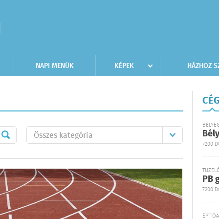
NAPI MENÜK
KÉPEK
HÁZHOZ S
CÉG
BÉLYE
Bél
7200 
TÜZEL
PB g
7200 D
ÉPÍTŐ