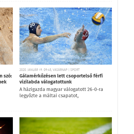
2020. JANUÁR 19. 09:45, VASÁRNAP | SPORT
n szó:
Gálamérkőzésen lett csoportelső férfi
nek
vízilabda válogatottunk
A házigazda magyar válogatott 26-0-ra
legyőzte a máltai csapatot,