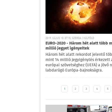
2019. JÚLIUS 10. 07:15, SZERDA | KÜLFÖLD
EURO-2020 - Három hét alatt több m
millió jegyet igényeltek
Három hét alatt rekordot jelentő tö
mint 14 millió jegyigénylés érkezett 
európai szövetséghez (UEFA) a jövő n
labdarúgó Európa-bajnokságra.
1
2
3
4
5