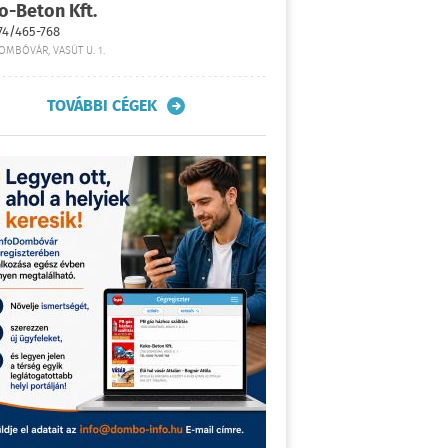
o-Beton Kft.
74/465-768
OMBÓVÁR, VASÚT U. 1.
TOVÁBBI CÉGEK