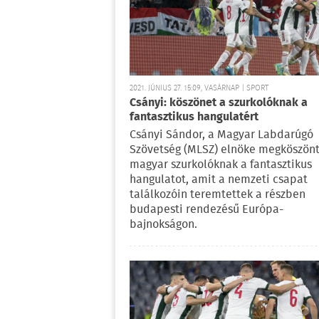
2021. JÚNIUS 27. 15:09, VASÁRNAP | SPORT
Csányi: köszönet a szurkolóknak a
fantasztikus hangulatért
Csányi Sándor, a Magyar Labdarúgó
Szövetség (MLSZ) elnöke megköszönt
magyar szurkolóknak a fantasztikus
hangulatot, amit a nemzeti csapat
találkozóin teremtettek a részben
budapesti rendezésű Európa-
bajnokságon.