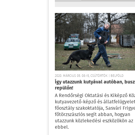
2020. MÁRCIUS 05. 08:15, CSÜTÖRTÖK | BELFÖLD
Így utazzunk kutyával autóban, busz
repülőn!
A Rendőrségi Oktatási és Kiképző Kö
kutyavezető-képző és állatfelügyelet
főosztály szakoktatója, Sasvári Frigy
főtörzszászlós segít abban, hogyan
utazzunk közlekedési eszközökön az
ebbel.