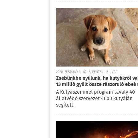
2020. FEBRUÁR 21. 07:16, PÉNTEK | BULVÁR
Zsebünkbe nyúlunk, ha kutyákról va
13 millió gyűlt össze rászoruló ebek
A Kutyaszemmel program tavaly 40
állatvédő szervezet 4600 kutyáján
segített.