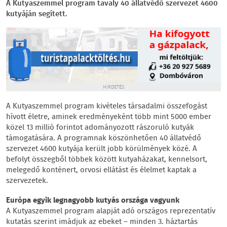
A Kutyaszemmel program tavaly 40 állatvédő szervezet 4600
kutyáján segített.
HIRDETÉS
A Kutyaszemmel program kivételes társadalmi összefogást
hívott életre, aminek eredményeként több mint 5000 ember
közel 13 millió forintot adományozott rászoruló kutyák
támogatására. A programnak köszönhetően 40 állatvédő
szervezet 4600 kutyája került jobb körülmények közé. A
befolyt összegből többek között kutyaházakat, kennelsort,
melegedő konténert, orvosi ellátást és élelmet kaptak a
szervezetek.
Európa egyik legnagyobb kutyás országa vagyunk
A Kutyaszemmel program alapját adó országos reprezentatív
kutatás szerint imádjuk az ebeket – minden 3. háztartás