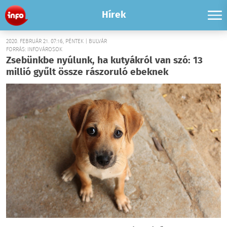
Hírek
2020. FEBRUÁR 21. 07:16, PÉNTEK | BULVÁR
FORRÁS: INFOVÁROSOK
Zsebünkbe nyúlunk, ha kutyákról van szó: 13
millió gyűlt össze rászoruló ebeknek