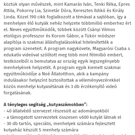
köztük olyan művészek, mint Kamarás Iván, Tenki Réka, Epres
Attila, Pokorny Lia, Szinetár Dóra, Keresztes Ildikó és Király
Linda. Közel 190 cikk foglalkozott a témával a sajtóban, így a
menhelyen élő kutyák nehéz helyzete többmillió emberhez ért
el. Neves együttműködők, többek között Csányi Vilmos
etológus professzor és Korom Gábor, a Tükör módszer
alapítója is szakmai állásfoglalásokkal hitelesítették a
program üzeneteit. A program nagykövete, Magyarósi Csaba 4
edukatív videóval szólított meg több mint félmillió embert,
testközelből is bemutatva az ország egyik legszegényebb
menhelyének helyzetét. A program egyik kiemelt szakmai
együttműködője a Noé Állatotthon, akik a kampány
indulásakor helyszínt biztosítottak a véleményvezérekkel
közös menhelyi kutyasétának és 3 db érzékenyítő videó
forgatásának.
A tényleges segítség „kutyaszámokban”:
- 40 állatvédő szervezet részesült az adományokból
- a támogatott szervezetek összesen 4600 kutyát látnak el
- 30 db tartós, speciális, menhelyek számára fejlesztett
kutyaház készült 5 menhely számára