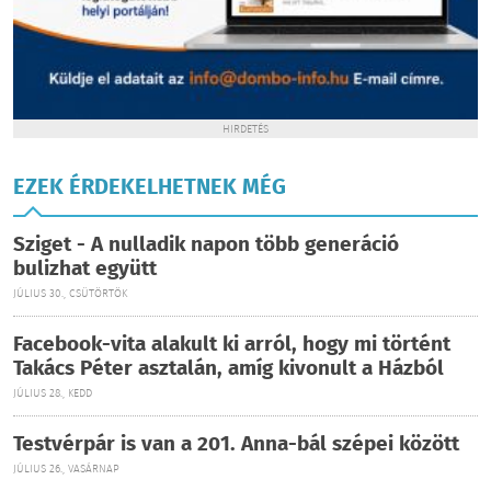
HIRDETÉS
EZEK ÉRDEKELHETNEK MÉG
Sziget - A nulladik napon több generáció
bulizhat együtt
JÚLIUS 30., CSÜTÖRTÖK
Facebook-vita alakult ki arról, hogy mi történt
Takács Péter asztalán, amíg kivonult a Házból
JÚLIUS 28., KEDD
Testvérpár is van a 201. Anna-bál szépei között
JÚLIUS 26., VASÁRNAP