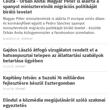
Ceuta - Orbán Anita: Magyar Péter is aláírta a
spanyol miniszterelnök migrációs politikáját
bíráló levelet
Magyar Péter miniszterelnök is aláírta 21 európai uniós állam-
és kormányfővel együtt a Pedro Sánchez spanyol
miniszterelnök migrációs politikáját bíráló levelet - közölte
Orbán Anita külügyminiszter a Facebookon szombaton.
AUGUSZTUS 02., VASÁRNAP
Gajdos László átfogó vizsgálatot rendelt el a
hatvanpusztai telepen az állattartási szabályok
betartása ügyében
JÚLIUS 25., SZOMBAT
Kapitány István: a Suzuki 76 milliárdos
fejlesztésre készül Esztergomban
JÚLIUS 25., SZOMBAT
Elindul a közmédia megújulásáról szóló szakmai
egyeztetés