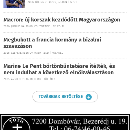
2026. JÚLIUS 01. 08:00, SZERDA | SPORT
Macron: új korszak kezdődött Magyarországon
2026. JÚNIUS 04. 10:00, CSÜTÖRTÖK | BELFÖLD
Megbukott a francia kormány a bizalmi
szavazáson
2025. SZEPETEMBER 09. 07:30, KEDD | KÜLFÖLD
Marine Le Pent börtönbüntetésre ítélték, és
nem indulhat a következő elnökválasztáson
2025. ÁPRILIS 01. 07:30, KEDD | KÜLFÖLD
TOVÁBBIAK BETÖLTÉSE