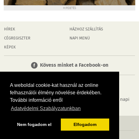
HIRDETÉS
HÍREK
HÁZHOZ SZÁLLÍTÁS
CÉGREGISZTER
NAPI MENÜ
KÉPEK
Kövess minket a Facebook-on
A weboldal cookie-kat használ az online
felhasználói élmény növelése érdekében.
Tudj meg többet városodról! Hírek, programok, képek, napi
További információ erről
menü, cégek…. és minden, ami Dombóvár
Adatvédelmi Szabályzatunkban
MÉDIAAJÁNLÓ
ADATVÉDELEM
IMPRESSZUM
RÓLUNK
ÁSZF
Nem fogadom el
Elfogadom
Copyright InfoVárosok. Minden jog fenntartva. | Web design & arculat by
Voov