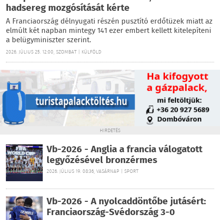
hadsereg mozgósítását kérte
A Franciaország délnyugati részén pusztító erdőtüzek miatt az
elmúlt két napban mintegy 141 ezer embert kellett kitelepíteni
a belügyminiszter szerint.
2026. JÚLIUS 25. 12:00, SZOMBAT | KÜLFÖLD
HIRDETÉS
Vb-2026 - Anglia a francia válogatott
legyőzésével bronzérmes
2026. JÚLIUS 19. 08:36, VASÁRNAP | SPORT
Vb-2026 - A nyolcaddöntőbe jutásért:
Franciaország-Svédország 3-0