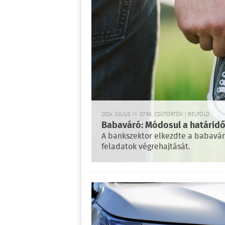
2024. JÚLIUS 11. 07:56, CSÜTÖRTÖK | BELFÖLD
Babaváró: Módosul a határid
A bankszektor elkezdte a babavá
feladatok végrehajtását.