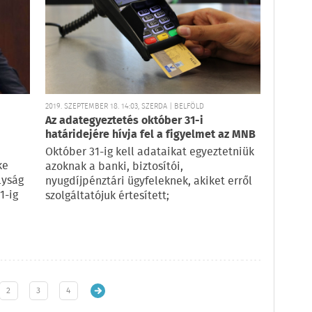
2019. SZEPTEMBER 18. 14:03, SZERDA | BELFÖLD
Az adategyeztetés október 31-i
határidejére hívja fel a figyelmet az MNB
Október 31-ig kell adataikat egyeztetniük
ke
azoknak a banki, biztosítói,
lyság
nyugdíjpénztári ügyfeleknek, akiket erről
1-ig
szolgáltatójuk értesített;
2
3
4