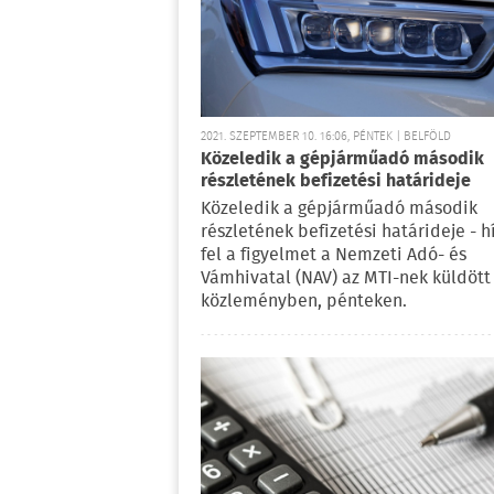
2021. SZEPTEMBER 10. 16:06, PÉNTEK | BELFÖLD
Közeledik a gépjárműadó második
részletének befizetési határideje
Közeledik a gépjárműadó második
részletének befizetési határideje - h
fel a figyelmet a Nemzeti Adó- és
Vámhivatal (NAV) az MTI-nek küldött
közleményben, pénteken.