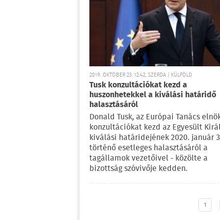
2019. OKTÓBER 23. 12:42, SZERDA | KÜLFÖLD
Tusk konzultációkat kezd a
huszonhetekkel a kiválási határidő
halasztásáról
Donald Tusk, az Európai Tanács elnö
konzultációkat kezd az Egyesült Kirá
kiválási határidejének 2020. január 3
történő esetleges halasztásáról a
tagállamok vezetőivel - közölte a
bizottság szóvivője kedden.
1