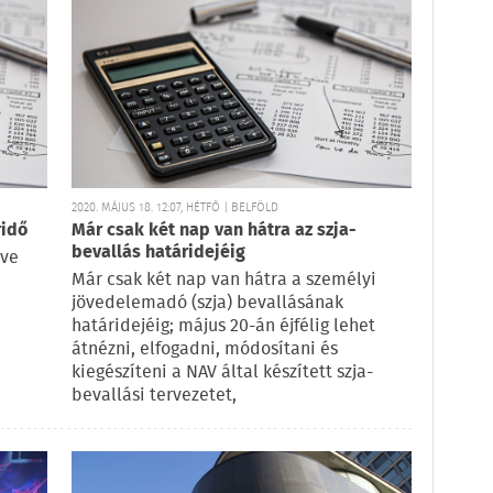
2020. MÁJUS 18. 12:07, HÉTFŐ | BELFÖLD
ridő
Már csak két nap van hátra az szja-
bevallás határidejéig
tve
Már csak két nap van hátra a személyi
jövedelemadó (szja) bevallásának
határidejéig; május 20-án éjfélig lehet
átnézni, elfogadni, módosítani és
kiegészíteni a NAV által készített szja-
bevallási tervezetet,