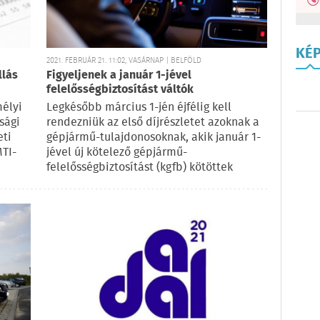
KÉ
2021. FEBRUÁR 21. 11:02, VASÁRNAP | BELFÖLD
llás
Figyeljenek a január 1-jével
felelősségbiztosítást váltók
mélyi
Legkésőbb március 1-jén éjfélig kell
sági
rendezniük az első díjrészletet azoknak a
eti
gépjármű-tulajdonosoknak, akik január 1-
MTI-
jével új kötelező gépjármű-
felelősségbiztosítást (kgfb) kötöttek