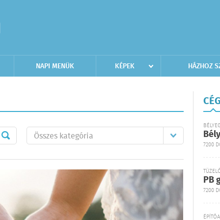
NAPI MENÜK
KÉPEK
HÁZHOZ S
CÉG
BÉLYE
Bél
7200 
TÜZEL
PB g
7200 D
ÉPÍTŐ