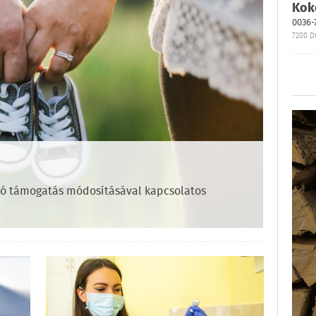
Kok
0036-
7200 D
ő
ró támogatás módosításával kapcsolatos