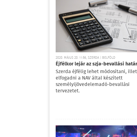
2020. MÁJUS 20. 11:56, SZERDA | BELFÖLD
Éjfélkor lejár az szja-bevallási hatá
Szerda éjfélig lehet módosítani, ille
elfogadni a NAV által készített
személyijövedelemadó-bevallási
tervezetet.