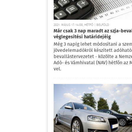
2021. MÁJUS 17. 14:08, HÉTFŐ | BELFÖLD
Már csak 3 nap maradt az szja-beva
véglegesítési határidejéig
Még 3 napig lehet módosítani a sze
jövedelemadókról készített adóható
bevallástervezetet - közölte a Nemz
Adó- és Vámhivatal (NAV) hétfőn az 
vel.