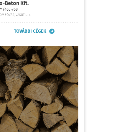
o-Beton Kft.
74/465-768
OMBÓVÁR, VASÚT U. 1.
TOVÁBBI CÉGEK