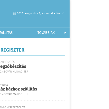
2026. augusztus 8, szombat - László
ZÁLLÍTÁS
TOVÁBBIAK
REGISZTER
GZŐKÉSZÍTÉS
yegzőkészítés
DOMBÓVÁR, HUNYADI TÉR
ŐANYAG
áz házhoz szállítás
OMBÓVÁR, MÁJUS 1. U. 1.
ANYAG KERESKEDELEM