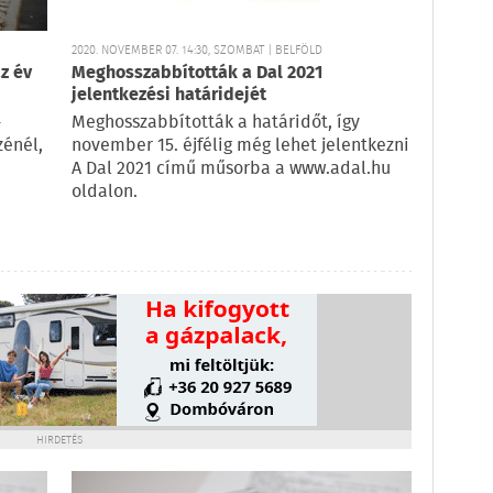
2020. NOVEMBER 07. 14:30, SZOMBAT | BELFÖLD
az év
Meghosszabbították a Dal 2021
jelentkezési határidejét
-
Meghosszabbították a határidőt, így
zénél,
november 15. éjfélig még lehet jelentkezni
A Dal 2021 című műsorba a www.adal.hu
oldalon.
HIRDETÉS