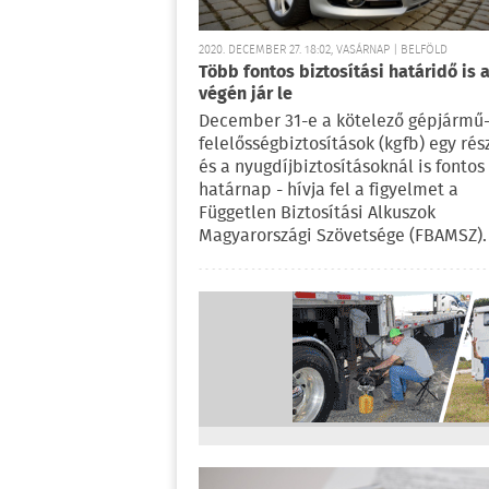
2020. DECEMBER 27. 18:02, VASÁRNAP | BELFÖLD
Több fontos biztosítási határidő is 
végén jár le
December 31-e a kötelező gépjármű
felelősségbiztosítások (kgfb) egy rés
és a nyugdíjbiztosításoknál is fontos
határnap - hívja fel a figyelmet a
Független Biztosítási Alkuszok
Magyarországi Szövetsége (FBAMSZ).