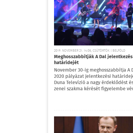
2019. NOVEMBER 21. 14:06, CSÜTÖRTÖK | BELFÖLD
Meghosszabbítják A Dal jelentkezés
határidejét
November 30-ig meghosszabbítja A 
2020 pályázat jelentkezési határidej
Duna Televízió a nagy érdeklődést é
zenei szakma kérését figyelembe vé