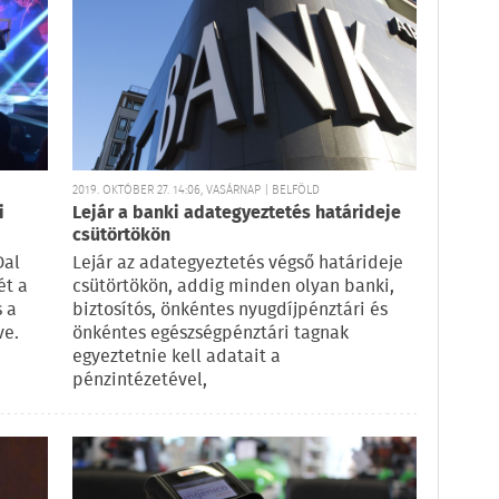
2019. OKTÓBER 27. 14:06, VASÁRNAP | BELFÖLD
i
Lejár a banki adategyeztetés határideje
csütörtökön
Dal
Lejár az adategyeztetés végső határideje
ét a
csütörtökön, addig minden olyan banki,
s a
biztosítós, önkéntes nyugdíjpénztári és
ve.
önkéntes egészségpénztári tagnak
egyeztetnie kell adatait a
pénzintézetével,