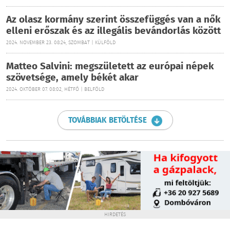
Az olasz kormány szerint összefüggés van a nők
elleni erőszak és az illegális bevándorlás között
2024. NOVEMBER 23. 08:24, SZOMBAT | KÜLFÖLD
Matteo Salvini: megszületett az európai népek
szövetsége, amely békét akar
2024. OKTÓBER 07. 08:02, HÉTFŐ | BELFÖLD
TOVÁBBIAK BETÖLTÉSE
HIRDETÉS