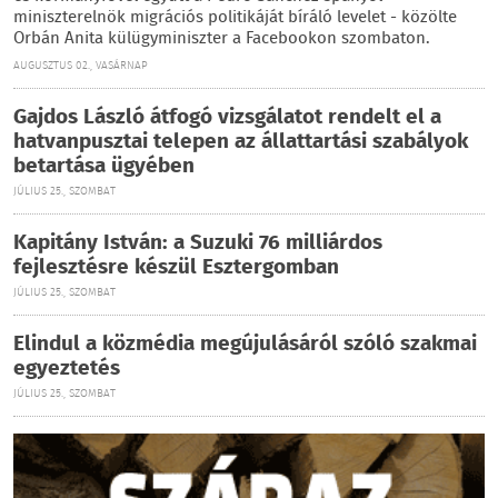
miniszterelnök migrációs politikáját bíráló levelet - közölte
Orbán Anita külügyminiszter a Facebookon szombaton.
AUGUSZTUS 02., VASÁRNAP
Gajdos László átfogó vizsgálatot rendelt el a
hatvanpusztai telepen az állattartási szabályok
betartása ügyében
JÚLIUS 25., SZOMBAT
Kapitány István: a Suzuki 76 milliárdos
fejlesztésre készül Esztergomban
JÚLIUS 25., SZOMBAT
Elindul a közmédia megújulásáról szóló szakmai
egyeztetés
JÚLIUS 25., SZOMBAT