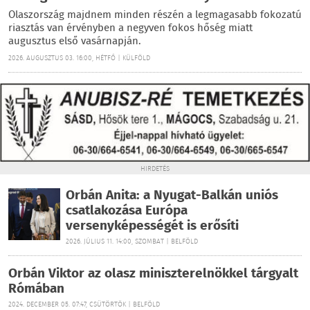
Olaszország majdnem minden részén a legmagasabb fokozatú
riasztás van érvényben a negyven fokos hőség miatt
augusztus első vasárnapján.
2026. AUGUSZTUS 03. 16:00, HÉTFŐ | KÜLFÖLD
HIRDETÉS
Orbán Anita: a Nyugat-Balkán uniós
csatlakozása Európa
versenyképességét is erősíti
2026. JÚLIUS 11. 14:00, SZOMBAT | BELFÖLD
Orbán Viktor az olasz miniszterelnökkel tárgyalt
Rómában
2024. DECEMBER 05. 07:47, CSÜTÖRTÖK | BELFÖLD