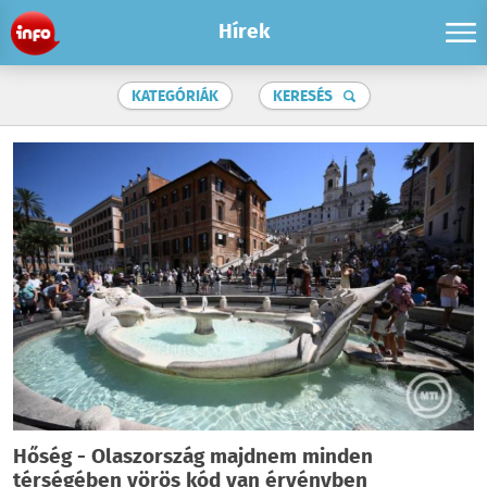
Hírek
KATEGÓRIÁK
KERESÉS
Hőség - Olaszország majdnem minden
térségében vörös kód van érvényben