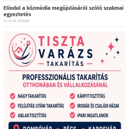
Elindul a közmédia megújulásáról szóló szakmai
egyeztetés
JÚLIUS 25., SZOMBAT