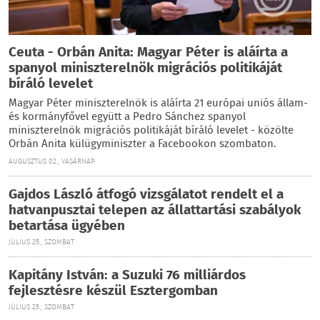
Ceuta - Orbán Anita: Magyar Péter is aláírta a
spanyol miniszterelnök migrációs politikáját
bíráló levelet
Magyar Péter miniszterelnök is aláírta 21 európai uniós állam-
és kormányfővel együtt a Pedro Sánchez spanyol
miniszterelnök migrációs politikáját bíráló levelet - közölte
Orbán Anita külügyminiszter a Facebookon szombaton.
AUGUSZTUS 02., VASÁRNAP
Gajdos László átfogó vizsgálatot rendelt el a
hatvanpusztai telepen az állattartási szabályok
betartása ügyében
JÚLIUS 25., SZOMBAT
Kapitány István: a Suzuki 76 milliárdos
fejlesztésre készül Esztergomban
JÚLIUS 25., SZOMBAT