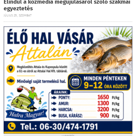
Elindul a közmédia megújulásáról szóló szakmai
egyeztetés
JÚLIUS 25., SZOMBAT