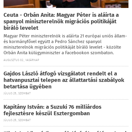
Ceuta - Orbán Anita: Magyar Péter is aláírta a
spanyol miniszterelnök migrációs politikáját
bíráló levelet
Magyar Péter miniszterelnök is aláírta 21 európai uniós állam-
és kormányfővel együtt a Pedro Sánchez spanyol
miniszterelnök migrációs politikáját bíráló levelet - közölte
Orbán Anita külügyminiszter a Facebookon szombaton.
AUGUSZTUS 02., VASÁRNAP
Gajdos László átfogó vizsgálatot rendelt el a
hatvanpusztai telepen az állattartási szabályok
betartása ügyében
JÚLIUS 25., SZOMBAT
Kapitány István: a Suzuki 76 milliárdos
fejlesztésre készül Esztergomban
JÚLIUS 25., SZOMBAT