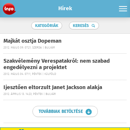
Hírek
KATEGÓRIÁK
KERESÉS
Majkát osztja Dopeman
2012. MÁJUS 09. 07:21, SZERDA | BULVÁR
Szakvélemény Verespatakról: nem szabad
engedélyezni a projektet
2012. MÁJUS 04. 07:11, PÉNTEK | KÜLFÖLD
Ijesztően eltorzult Janet Jackson alakja
2012. ÁPRILIS 13. 14:23, PÉNTEK | BULVÁR
TOVÁBBIAK BETÖLTÉSE