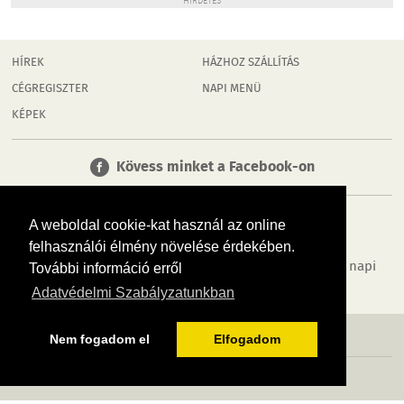
HIRDETÉS
HÍREK
HÁZHOZ SZÁLLÍTÁS
CÉGREGISZTER
NAPI MENÜ
KÉPEK
Kövess minket a Facebook-on
A weboldal cookie-kat használ az online
felhasználói élmény növelése érdekében.
Tudj meg többet városodról! Hírek, programok, képek, napi
További információ erről
menü, cégek…. és minden, ami Dombóvár
Adatvédelmi Szabályzatunkban
MÉDIAAJÁNLÓ
ADATVÉDELEM
IMPRESSZUM
RÓLUNK
ÁSZF
Nem fogadom el
Elfogadom
Copyright InfoVárosok. Minden jog fenntartva. | Web design & arculat by
Voov