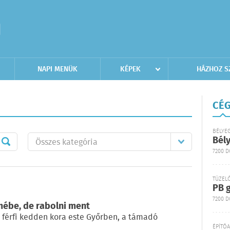
NAPI MENÜK
KÉPEK
HÁZHOZ S
CÉG
BÉLYE
Bél
7200 
TÜZEL
PB g
7200 D
mébe, de rabolni ment
y férfi kedden kora este Győrben, a támadó
ÉPÍTŐ