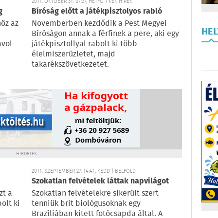
2011. OKTÓBER 31. 07:37, HÉTFŐ | KÉK HÍREK
g
Bíróság előtt a játékpisztolyos rabló
höz az
Novemberben kezdődik a Pest Megyei
HE
Bíróságon annak a férfinek a pere, aki egy
ávol-
játékpisztollyal rabolt ki több
élelmiszerüzletet, majd
takarékszövetkezetet.
HIRDETÉS
2011. SZEPTEMBER 27. 14:41, KEDD | BELFÖLD
Szokatlan felvételek láttak napvilágot
zt a
Szokatlan felvételekre sikerült szert
olt ki
tenniük brit biológusoknak egy
Brazíliában kitett fotócsapda által. A