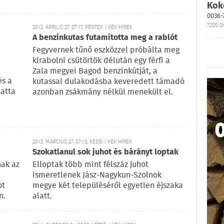
Kok
0036-
7200 D
2012. ÁPRILIS 27. 07:17, PÉNTEK | KÉK HÍREK
A benzinkutas futamította meg a rablót
Fegyvernek tűnő eszközzel próbálta meg
kirabolni csütörtök délután egy férfi a
Zala megyei Bagod benzinkútját, a
és a
kutassal dulakodásba keveredett támadó
tatta
azonban zsákmány nélkül menekült el.
2012. MÁRCIUS 27. 07:13, KEDD | KÉK HÍREK
Szokatlanul sok juhot és bárányt loptak
nak az
Elloptak több mint félszáz juhot
ismeretlenek Jász-Nagykun-Szolnok
ot
megye két településéről egyetlen éjszaka
n.
alatt.