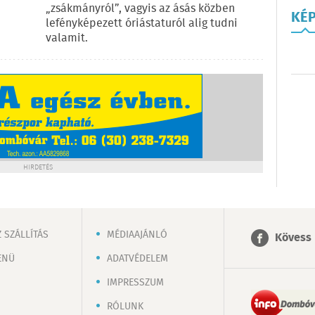
„zsákmányról”, vagyis az ásás közben
KÉ
lefényképezett óriástaturól alig tudni
valamit.
HIRDETÉS
 SZÁLLÍTÁS
MÉDIAAJÁNLÓ
Kövess 
ENÜ
ADATVÉDELEM
IMPRESSZUM
RÓLUNK