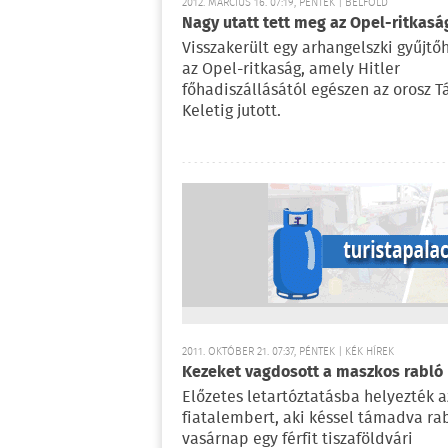
2012. MÁRCIUS 16. 07:19, PÉNTEK | BELFÖLD
Nagy utatt tett meg az Opel-ritkasá
Visszakerült egy arhangelszki gyűjtő
az Opel-ritkaság, amely Hitler
főhadiszállásától egészen az orosz T
Keletig jutott.
2011. OKTÓBER 21. 07:37, PÉNTEK | KÉK HÍREK
Kezeket vagdosott a maszkos rabló
Előzetes letartóztatásba helyezték a
fiatalembert, aki késsel támadva rab
vasárnap egy férfit tiszaföldvári