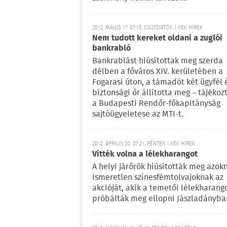
2012. MÁJUS 17. 07:15, CSÜTÖRTÖK | KÉK HÍREK
Nem tudott kereket oldani a zuglói
bankrabló
Bankrablást hiúsítottak meg szerda
délben a főváros XIV. kerületében a
Fogarasi úton, a támadót két ügyfél 
biztonsági őr állította meg – tájékoz
a Budapesti Rendőr-főkapitányság
sajtóügyeletese az MTI-t.
2012. ÁPRILIS 20. 07:21, PÉNTEK | KÉK HÍREK
Vitték volna a lélekharangot
A helyi járőrök hiúsították meg azok
ismeretlen színesfémtolvajoknak az
akcióját, akik a temetői lélekharang
próbálták meg ellopni Jászladányba