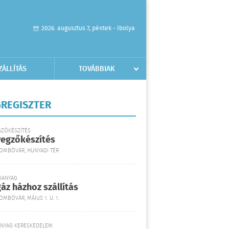
2026. augusztus 7, péntek - Ibolya
ZÁLLÍTÁS
TOVÁBBIAK
REGISZTER
GZŐKÉSZÍTÉS
yegzőkészítés
DOMBÓVÁR, HUNYADI TÉR
ŐANYAG
áz házhoz szállítás
OMBÓVÁR, MÁJUS 1. U. 1.
ANYAG KERESKEDELEM