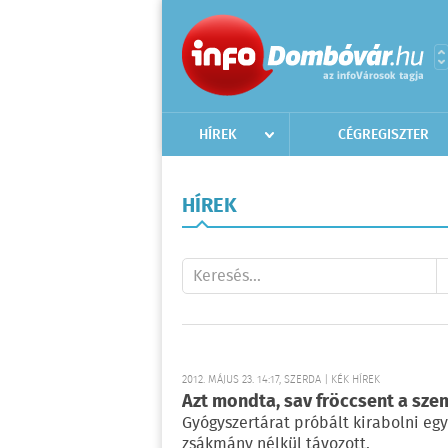
HÍREK
CÉGREGISZTER
HÍREK
2012. MÁJUS 23. 14:17, SZERDA | KÉK HÍREK
Azt mondta, sav fröccsent a sze
Gyógyszertárat próbált kirabolni eg
zsákmány nélkül távozott.