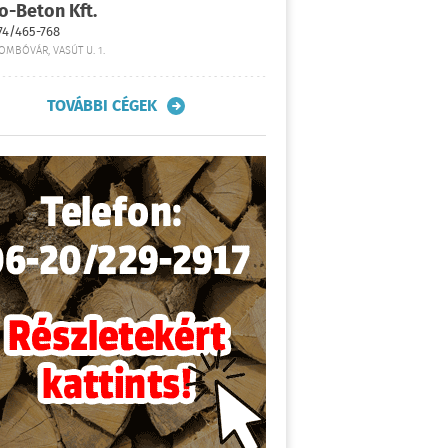
o-Beton Kft.
74/465-768
OMBÓVÁR, VASÚT U. 1.
TOVÁBBI CÉGEK