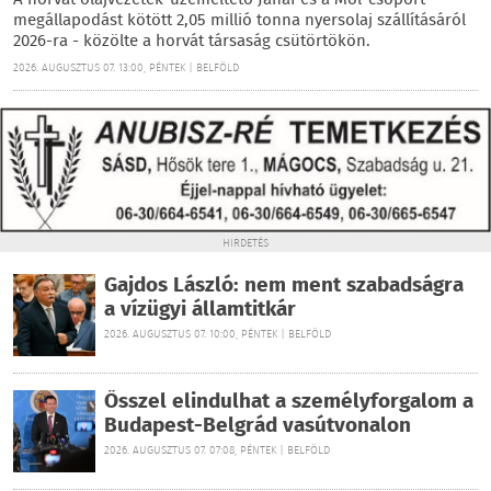
A horvát olajvezeték-üzemeltető Janaf és a Mol-csoport
megállapodást kötött 2,05 millió tonna nyersolaj szállításáról
2026-ra - közölte a horvát társaság csütörtökön.
2026. AUGUSZTUS 07. 13:00, PÉNTEK | BELFÖLD
HIRDETÉS
Gajdos László: nem ment szabadságra
a vízügyi államtitkár
2026. AUGUSZTUS 07. 10:00, PÉNTEK | BELFÖLD
Ősszel elindulhat a személyforgalom a
Budapest-Belgrád vasútvonalon
2026. AUGUSZTUS 07. 07:08, PÉNTEK | BELFÖLD