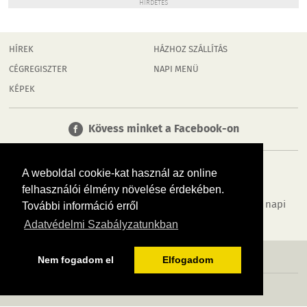
HIRDETÉS
HÍREK
HÁZHOZ SZÁLLÍTÁS
CÉGREGISZTER
NAPI MENÜ
KÉPEK
Kövess minket a Facebook-on
A weboldal cookie-kat használ az online
felhasználói élmény növelése érdekében.
Tudj meg többet városodról! Hírek, programok, képek, napi
További információ erről
menü, cégek…. és minden, ami Dombóvár
Adatvédelmi Szabályzatunkban
MÉDIAAJÁNLÓ
ADATVÉDELEM
IMPRESSZUM
RÓLUNK
ÁSZF
Nem fogadom el
Elfogadom
Copyright InfoVárosok. Minden jog fenntartva. | Web design & arculat by
Voov