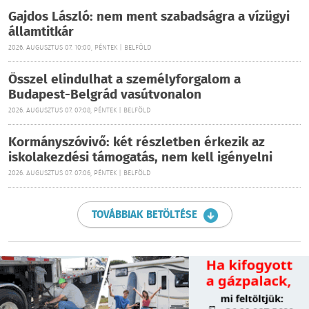
Gajdos László: nem ment szabadságra a vízügyi
államtitkár
2026. AUGUSZTUS 07. 10:00, PÉNTEK | BELFÖLD
Ősszel elindulhat a személyforgalom a
Budapest-Belgrád vasútvonalon
2026. AUGUSZTUS 07. 07:08, PÉNTEK | BELFÖLD
Kormányszóvivő: két részletben érkezik az
iskolakezdési támogatás, nem kell igényelni
2026. AUGUSZTUS 07. 07:06, PÉNTEK | BELFÖLD
TOVÁBBIAK BETÖLTÉSE