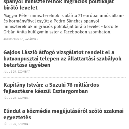
spanyol miniszterelnök migrációs politikáját
bíráló levelet
Magyar Péter miniszterelnök is aláírta 21 európai uniós állam-
és kormányfővel együtt a Pedro Sánchez spanyol
miniszterelnök migrációs politikáját bíráló levelet - közölte
Orbán Anita külügyminiszter a Facebookon szombaton.
AUGUSZTUS 02., VASÁRNAP
Gajdos László átfogó vizsgálatot rendelt el a
hatvanpusztai telepen az állattartási szabályok
betartása ügyében
JÚLIUS 25., SZOMBAT
Kapitány István: a Suzuki 76 milliárdos
fejlesztésre készül Esztergomban
JÚLIUS 25., SZOMBAT
Elindul a közmédia megújulásáról szóló szakmai
egyeztetés
JÚLIUS 25., SZOMBAT