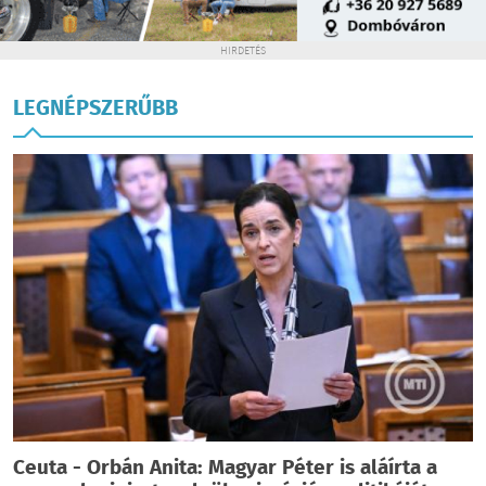
HIRDETÉS
LEGNÉPSZERŰBB
Ceuta - Orbán Anita: Magyar Péter is aláírta a