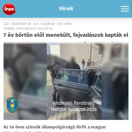
Hírek
2021. DECEMBER 05. 16:31, VASÁRNAP | KÉK HÍREK
FORRÁS: INFOVÁROSOK/POLICE.HU
7 év börtön elől menekült, fejvadászok kapták el
Az 56 éves szlovák állampolgárságú férfit a magyar