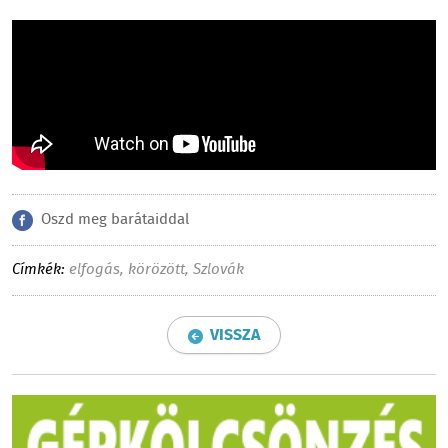
Oszd meg barátaiddal
Címkék:
elfogás
,
körözött
,
Szlovák
VISSZA