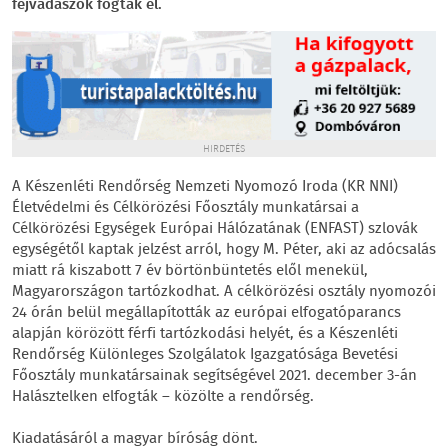
fejvadászok fogták el.
HIRDETÉS
A Készenléti Rendőrség Nemzeti Nyomozó Iroda (KR NNI)
Életvédelmi és Célkörözési Főosztály munkatársai a
Célkörözési Egységek Európai Hálózatának (ENFAST) szlovák
egységétől kaptak jelzést arról, hogy M. Péter, aki az adócsalás
miatt rá kiszabott 7 év börtönbüntetés elől menekül,
Magyarországon tartózkodhat. A célkörözési osztály nyomozói
24 órán belül megállapították az európai elfogatóparancs
alapján körözött férfi tartózkodási helyét, és a Készenléti
Rendőrség Különleges Szolgálatok Igazgatósága Bevetési
Főosztály munkatársainak segítségével 2021. december 3-án
Halásztelken elfogták – közölte a rendőrség.
Kiadatásáról a magyar bíróság dönt.