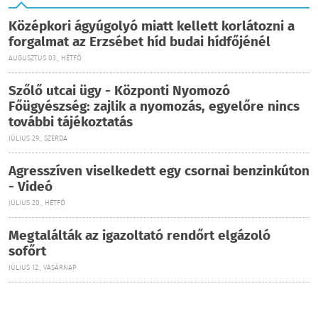
Középkori ágyúgolyó miatt kellett korlátozni a
forgalmat az Erzsébet híd budai hídfőjénél
AUGUSZTUS 03., HÉTFŐ
Szőlő utcai ügy - Központi Nyomozó
Főügyészség: zajlik a nyomozás, egyelőre nincs
további tájékoztatás
JÚLIUS 29., SZERDA
Agresszíven viselkedett egy csornai benzinkúton
- Videó
JÚLIUS 20., HÉTFŐ
Megtalálták az igazoltató rendőrt elgázoló
sofőrt
JÚLIUS 12., VASÁRNAP