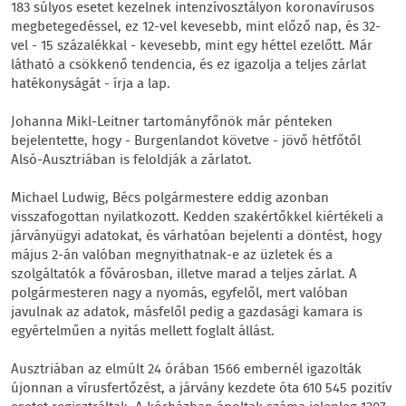
183 súlyos esetet kezelnek intenzívosztályon koronavírusos
megbetegedéssel, ez 12-vel kevesebb, mint előző nap, és 32-
vel - 15 százalékkal - kevesebb, mint egy héttel ezelőtt. Már
látható a csökkenő tendencia, és ez igazolja a teljes zárlat
hatékonyságát - írja a lap.
Johanna Mikl-Leitner tartományfőnök már pénteken
bejelentette, hogy - Burgenlandot követve - jövő hétfőtől
Alsó-Ausztriában is feloldják a zárlatot.
Michael Ludwig, Bécs polgármestere eddig azonban
visszafogottan nyilatkozott. Kedden szakértőkkel kiértékeli a
járványügyi adatokat, és várhatóan bejelenti a döntést, hogy
május 2-án valóban megnyithatnak-e az üzletek és a
szolgáltatók a fővárosban, illetve marad a teljes zárlat. A
polgármesteren nagy a nyomás, egyfelől, mert valóban
javulnak az adatok, másfelől pedig a gazdasági kamara is
egyértelműen a nyitás mellett foglalt állást.
Ausztriában az elmúlt 24 órában 1566 embernél igazolták
újonnan a vírusfertőzést, a járvány kezdete óta 610 545 pozitív