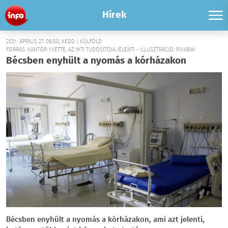
Hírek
2021. ÁPRILIS 27. 06:00, KEDD | KÜLFÖLD
FORRÁS: KÁNTOR YVETTE, AZ MTI TUDÓSÍTÓJA JELENTI - ILLUSZTRÁCIÓ: PIXABAY
Bécsben enyhült a nyomás a kórházakon
Bécsben enyhült a nyomás a kórházakon, ami azt jelenti,