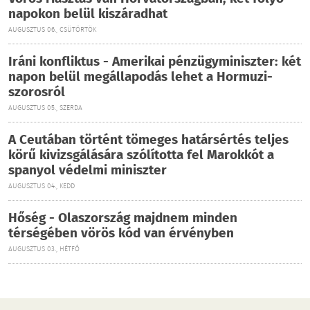
napokon belül kiszáradhat
AUGUSZTUS 06., CSÜTÖRTÖK
Iráni konfliktus - Amerikai pénzügyminiszter: két
napon belül megállapodás lehet a Hormuzi-
szorosról
AUGUSZTUS 05., SZERDA
A Ceutában történt tömeges határsértés teljes
körű kivizsgálására szólította fel Marokkót a
spanyol védelmi miniszter
AUGUSZTUS 04., KEDD
Hőség - Olaszország majdnem minden
térségében vörös kód van érvényben
AUGUSZTUS 03., HÉTFŐ