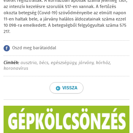
esetet regisztráltak. A kórházban ápoltak száma jelenleg 1307,
az intenzív kezelésre szorulók 517-en vannak. A fertőzés
okozta betegség (Covid-19) szövődményeibe az elmúlt napon
11-en haltak bele, a járvány halálos áldozatainak száma ezzel
10 098-ra emelkedett. A betegségből felgyógyultak száma 575
217.
Oszd meg barátaiddal
Címkék:
ausztria
,
bécs
,
egészségügy
,
járvány
,
kórház
,
koronavírus
VISSZA