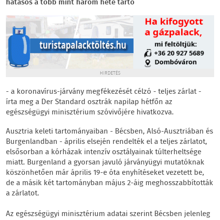
hatásos a több mint három hete tartó
HIRDETÉS
- a koronavírus-járvány megfékezését célzó - teljes zárlat -
írta meg a Der Standard osztrák napilap hétfőn az
egészségügyi minisztérium szóvivőjére hivatkozva.
Ausztria keleti tartományaiban - Bécsben, Alsó-Ausztriában és
Burgenlandban - április elsején rendelték el a teljes zárlatot,
elsősorban a kórházak intenzív osztályainak túlterheltsége
miatt. Burgenland a gyorsan javuló járványügyi mutatóknak
köszönhetően már április 19-e óta enyhítéseket vezetett be,
de a másik két tartományban május 2-áig meghosszabbították
a zárlatot.
Az egészségügyi minisztérium adatai szerint Bécsben jelenleg