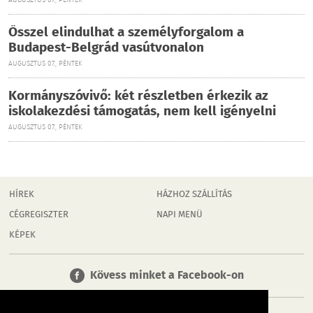
AUGUSZTUS 07., PÉNTEK
Ősszel elindulhat a személyforgalom a
Budapest-Belgrád vasútvonalon
AUGUSZTUS 07., PÉNTEK
Kormányszóvivő: két részletben érkezik az
iskolakezdési támogatás, nem kell igényelni
AUGUSZTUS 07., PÉNTEK
HÍREK
HÁZHOZ SZÁLLÍTÁS
CÉGREGISZTER
NAPI MENÜ
KÉPEK
Kövess minket a Facebook-on