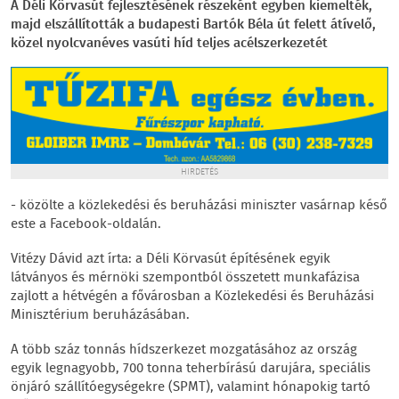
A Déli Körvasút fejlesztésének részeként egyben kiemelték,
majd elszállították a budapesti Bartók Béla út felett átívelő,
közel nyolcvanéves vasúti híd teljes acélszerkezetét
HIRDETÉS
- közölte a közlekedési és beruházási miniszter vasárnap késő
este a Facebook-oldalán.
Vitézy Dávid azt írta: a Déli Körvasút építésének egyik
látványos és mérnöki szempontból összetett munkafázisa
zajlott a hétvégén a fővárosban a Közlekedési és Beruházási
Minisztérium beruházásában.
A több száz tonnás hídszerkezet mozgatásához az ország
egyik legnagyobb, 700 tonna teherbírású darujára, speciális
önjáró szállítóegységekre (SPMT), valamint hónapokig tartó