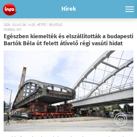
Hírek
2026. JÚLIUS 06. 14:00, HÉTFŐ | BELFÖLD
FORRÁS: MTI
Egészben kiemelték és elszállították a budapesti
Bartók Béla út felett átívelő régi vasúti hidat