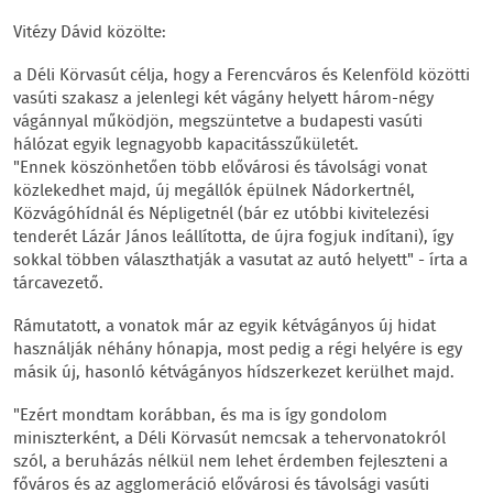
Vitézy Dávid közölte:
a Déli Körvasút célja, hogy a Ferencváros és Kelenföld közötti
vasúti szakasz a jelenlegi két vágány helyett három-négy
vágánnyal működjön, megszüntetve a budapesti vasúti
hálózat egyik legnagyobb kapacitásszűkületét.
"Ennek köszönhetően több elővárosi és távolsági vonat
közlekedhet majd, új megállók épülnek Nádorkertnél,
Közvágóhídnál és Népligetnél (bár ez utóbbi kivitelezési
tenderét Lázár János leállította, de újra fogjuk indítani), így
sokkal többen választhatják a vasutat az autó helyett" - írta a
tárcavezető.
Rámutatott, a vonatok már az egyik kétvágányos új hidat
használják néhány hónapja, most pedig a régi helyére is egy
másik új, hasonló kétvágányos hídszerkezet kerülhet majd.
"Ezért mondtam korábban, és ma is így gondolom
miniszterként, a Déli Körvasút nemcsak a tehervonatokról
szól, a beruházás nélkül nem lehet érdemben fejleszteni a
főváros és az agglomeráció elővárosi és távolsági vasúti