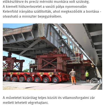
előkészítésre és precíz mérnöki munkára volt szükség.
A kiemelt hídszerkezetet a vasúti pálya nyomvonalán
Kelenföld irányába szállították, ahol megkezdődik a bontása -
olvasható a miniszter bejegyzésében.
A műveletet kizárólag teljes közúti és villamosforgalmi zár
mellett lehetett végrehajtani.