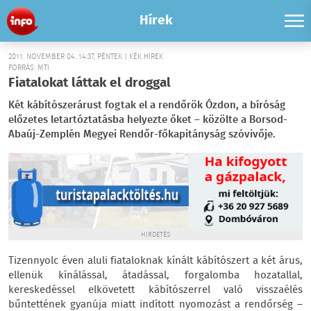
Hírek
2011. NOVEMBER 04. 14:37, PÉNTEK | KÉK HÍREK
FORRÁS: MTI
Fiatalokat láttak el droggal
Két kábítószerárust fogtak el a rendőrök Ózdon, a bíróság
előzetes letartóztatásba helyezte őket – közölte a Borsod-
Abaúj-Zemplén Megyei Rendőr-főkapitányság szóvivője.
HIRDETÉS
Tizennyolc éven aluli fiataloknak kínált kábítószert a két árus,
ellenük kínálással, átadással, forgalomba hozatallal,
kereskedéssel elkövetett kábítószerrel való visszaélés
bűntettének gyanúja miatt indított nyomozást a rendőrség –