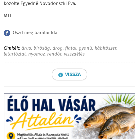
közölte Egyedné Novodonszki Éva.
MTI
Oszd meg barátaiddal
Címkék:
árus
,
bíróság
,
drog
,
fiatal
,
gyanú
,
kábítószer
,
letartóztat
,
nyomoz
,
rendőr
,
visszaélés
VISSZA