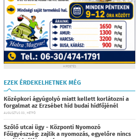
HIRDETÉS
EZEK ÉRDEKELHETNEK MÉG
Középkori ágyúgolyó miatt kellett korlátozni a
forgalmat az Erzsébet híd budai hídfőjénél
AUGUSZTUS 03., HÉTFŐ
Szőlő utcai ügy - Központi Nyomozó
Főügyészség: zajlik a nyomozás, egyelőre nincs