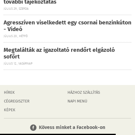
további tájékoztatás
JÚLIUS 29., SZERDA
Agresszíven viselkedett egy csornai benzinkúton
- Videó
JÚLIUS 20., HÉTFŐ
Megtalálták az igazoltató rendőrt elgázoló
sofőrt
JÚLIUS 12., VASÁRNAP
HÍREK
HÁZHOZ SZÁLLÍTÁS
CÉGREGISZTER
NAPI MENÜ
KÉPEK
Kövess minket a Facebook-on