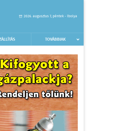
2026. augusztus 7, péntek - Ibolya
ZÁLLÍTÁS
TOVÁBBIAK