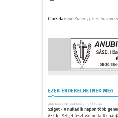
Címkék:
Bede Róbert
,
főzés
,
mestersz
EZEK ÉRDEKELHETNEK MÉG
2026. JÚLIUS 30. 10:00, CSÜTÖRTÖK | BULVÁR
Sziget - A nulladik napon több gene
Az idei Sziget fesztivál nulladik na