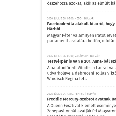
összehozza azokat, akik az elmúlt há
2026. JÚLIUS 28. 05:00, KEDD | BULVÁR
Facebook-vita alakult ki arról, hogy
Házból
Magyar Péter valamilyen iratot elvet
parlamenti asztalára hétfőn, miután 
2026. JÚLIUS 26. 05:00, VASÁRNAP | BULVÁR
Testvérpár is van a 201. Anna-bál sz
A balatonfüredi Windisch Laurát vála
udvarhölgye a debreceni Tollas Viktó
Windisch Regina lett.
2026. JÚLIUS 24. 13:00, PÉNTEK | BULVÁR
Freddie Mercury-szobrot avatnak 
A Queen Fesztivál kiemelt esemény
Zenepavilonnál avatják fel Magyaror