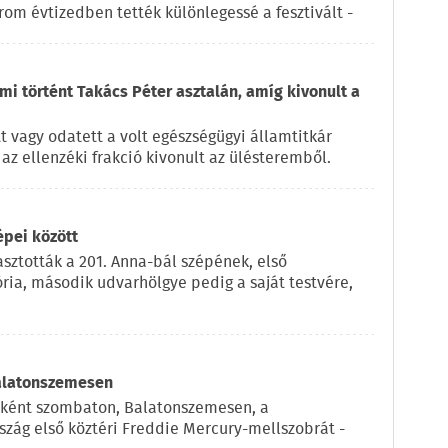
rom évtizedben tették különlegessé a fesztivált -
 mi történt Takács Péter asztalán, amíg kivonult a
t vagy odatett a volt egészségügyi államtitkár
az ellenzéki frakció kivonult az ülésteremből.
épei között
sztották a 201. Anna-bál szépének, első
ria, második udvarhölgye pedig a saját testvére,
Balatonszemesen
eként szombaton, Balatonszemesen, a
szág első köztéri Freddie Mercury-mellszobrát -