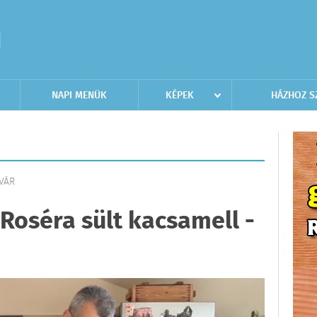
NAPI MENÜK
KÉPEK
HÁZHOZ S
LVÁR
 Roséra sült kacsamell -