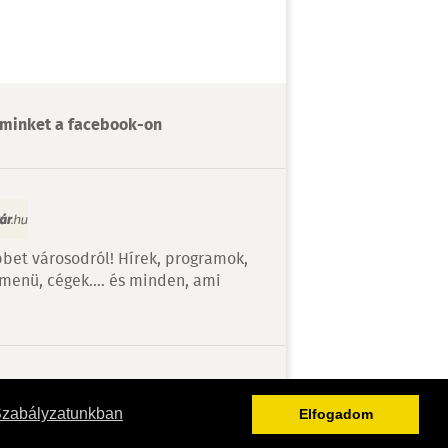
minket a facebook-on
bet városodról! Hírek, programok,
 menü, cégek…. és minden, ami
v
Szabályzatunkban
Elfogadom