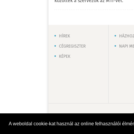
közölték a szervezők az MTI-vel.
HÍREK
HÁZHOZ
CÉGREGISZTER
NAPI M
KÉPEK
A weboldal cookie-kat használ az online felhasználói élmé