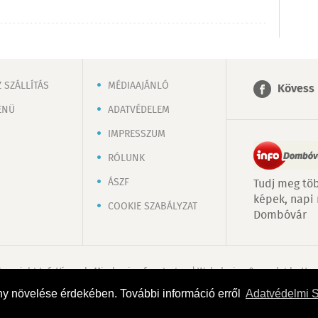
 SZÁLLÍTÁS
MÉDIAAJÁNLÓ
Kövess 
ENÜ
ADATVÉDELEM
IMPRESSZUM
RÓLUNK
ÁSZF
Tudj meg töb
képek, napi
COOKIE SZABÁLYZAT
Dombóvár
Copyright InfoVárosok. Minden jog fenntartva. | Web design & arculat by
Voo
ny növelése érdekében. További információ erről
Adatvédelmi 