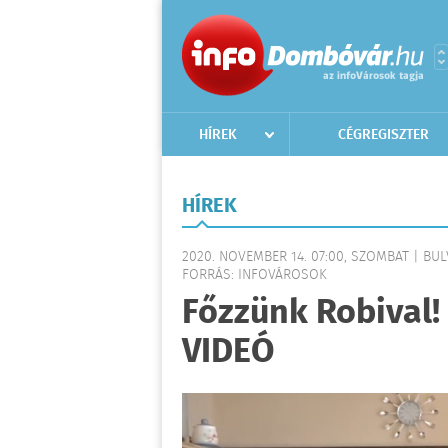
HÍREK
CÉGREGISZTER
HÍREK
2020. NOVEMBER 14. 07:00, SZOMBAT | BU
FORRÁS: INFOVÁROSOK
Főzzünk Robival!
VIDEÓ