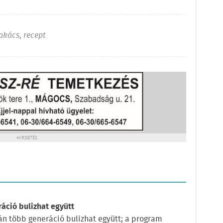
akács
,
recept
HIRDETÉS
ráció bulizhat együtt
pján több generáció bulizhat együtt; a program