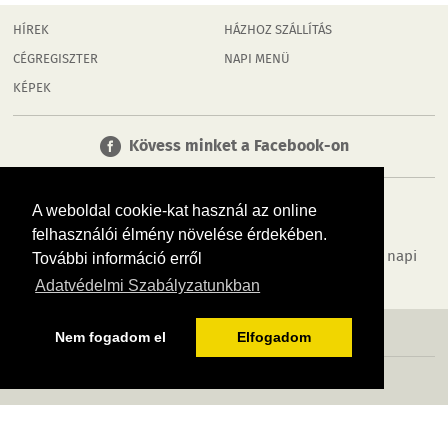
HÍREK
HÁZHOZ SZÁLLÍTÁS
CÉGREGISZTER
NAPI MENÜ
KÉPEK
Kövess minket a Facebook-on
A weboldal cookie-kat használ az online
felhasználói élmény növelése érdekében.
Tudj meg többet városodról! Hírek, programok, képek, napi
További információ erről
menü, cégek…. és minden, ami Dombóvár
Adatvédelmi Szabályzatunkban
MÉDIAAJÁNLÓ
ADATVÉDELEM
IMPRESSZUM
RÓLUNK
ÁSZF
Nem fogadom el
Elfogadom
Copyright InfoVárosok. Minden jog fenntartva. | Web design & arculat by
Voov