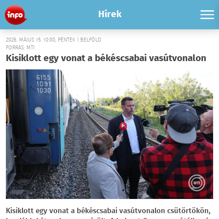
Hírek
2026. MÁJUS 15. 10:00, PÉNTEK | BELFÖLD
FORRÁS: MTI
Kisiklott egy vonat a békéscsabai vasútvonalon
Kisiklott egy vonat a békéscsabai vasútvonalon csütörtökön,