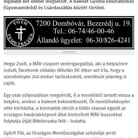
legalább két ember megsérült. A baleset Gyoma vasútállomás
(Gyomaendrőd) és Csárdaszállás között történt.
HIRDETÉS
Hegyi Zsolt, a MÁV-csoport vezérigazgatója, aki a helyszínre
indult, Facebook-oldalán délután fél ötkor azt írta, hogy a
szerelvényen 240 ember tartózkodott, mentésük jelenleg is
zajlik.
Egy utas súlyosabban megsérült, ő a mosdóból tartott vissza a
helyére, amikor a baleset bekövetkezett. Őt mentőhelikopter
vitte kórházba, a könnyebb sérült a többi utassal együtt az
országos haváriaközpont által biztosított MÁV-buszokkal
folytatja útját Békéscsaba felé - tudatta.
Győrfi Pál, az Országos Mentőszolgálat szóvivője arról