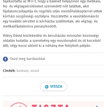
tájékoztatta az MTI-t, hogy a baleset helyszínén egy mellkasi,
fej- és végtagsérüléseket szenvedett nőt találtak, akit
fájdalomcsillapítás és rögzítés után mentőhelikopterrel vittek
kórházi sürgősségi osztályra. Hozzátette: a vasútállomásról
egy további sérültet is kórházba szállítottak, aki végtag- és
mellkasfájdalomra panaszkodott.
Vitézy Dávid közlekedési és beruházási miniszter közösségi
oldalán tudatta: a szerelvény egy mozdonyból és öt kocsiból
állt; négy kocsi siklott ki a néhány éve felújított pályán.
Oszd meg barátaiddal
Címkék:
baleset
,
vasút
VISSZA