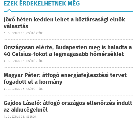
EZEK ÉRDEKELHETNEK MÉG
Jövő héten kedden lehet a köztársasági elnök
választás
AUGUSZTUS 06., CSÜTÖRTÖK
Országosan elérte, Budapesten meg is haladta a
40 Celsius-fokot a legmagasabb hőmérséklet
AUGUSZTUS 06., CSÜTÖRTÖK
Magyar Péter: átfogó energiafejlesztési tervet
fogadott el a kormány
AUGUSZTUS 06., CSÜTÖRTÖK
Gajdos László: átfogó országos ellenőrzés indult
az akkucégeknél
AUGUSZTUS 05., SZERDA