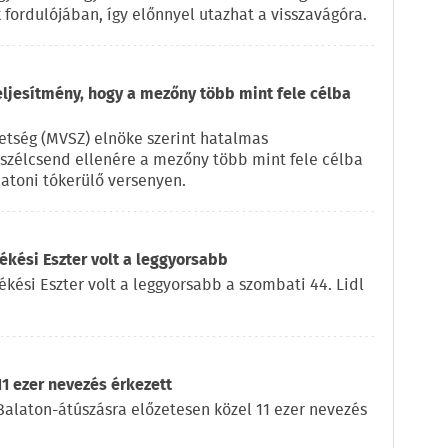
fordulójában, így előnnyel utazhat a visszavágóra.
eljesítmény, hogy a mezőny több mint fele célba
vetség (MVSZ) elnöke szerint hatalmas
a szélcsend ellenére a mezőny több mint fele célba
latoni tókerülő versenyen.
kési Eszter volt a leggyorsabb
ékési Eszter volt a leggyorsabb a szombati 44. Lidl
11 ezer nevezés érkezett
l Balaton-átúszásra előzetesen közel 11 ezer nevezés