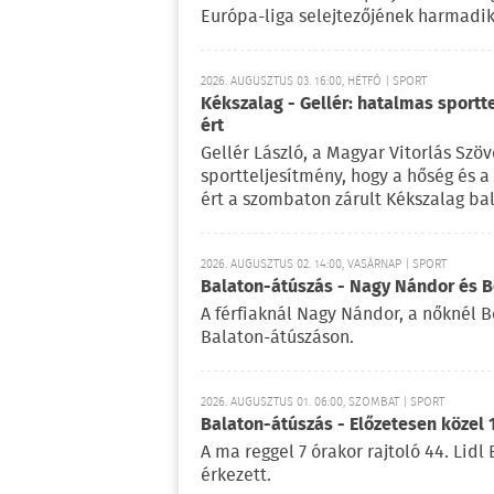
Európa-liga selejtezőjének harmadik 
2026. AUGUSZTUS 03. 16:00, HÉTFŐ | SPORT
Kékszalag - Gellér: hatalmas sportt
ért
Gellér László, a Magyar Vitorlás Szö
sportteljesítmény, hogy a hőség és 
ért a szombaton zárult Kékszalag ba
2026. AUGUSZTUS 02. 14:00, VASÁRNAP | SPORT
Balaton-átúszás - Nagy Nándor és Bé
A férfiaknál Nagy Nándor, a nőknél B
Balaton-átúszáson.
2026. AUGUSZTUS 01. 06:00, SZOMBAT | SPORT
Balaton-átúszás - Előzetesen közel 
A ma reggel 7 órakor rajtoló 44. Lid
érkezett.