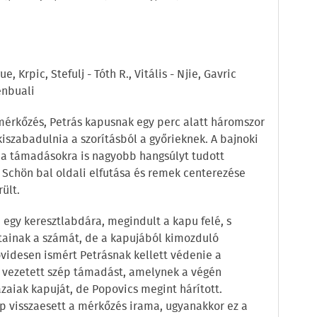
e, Krpic, Stefulj - Tóth R., Vitális - Njie, Gavric
enbuali
mérkőzés, Petrás kapusnak egy perc alatt háromszor
 kiszabadulnia a szorításból a győrieknek. A bajnoki
 a támadásokra is nagyobb hangsúlyt tudott
 Schön bal oldali elfutása és remek centerezése
ült.
 egy keresztlabdára, megindult a kapu felé, s
tainak a számát, de a kapujából kimozduló
idesen ismért Petrásnak kellett védenie a
r vezetett szép támadást, amelynek a végén
azaiak kapuját, de Popovics megint hárított.
p visszaesett a mérkőzés irama, ugyanakkor ez a