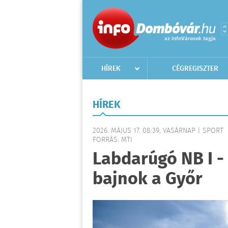
HÍREK
CÉGREGISZTER
HÍREK
2026. MÁJUS 17. 08:39, VASÁRNAP | SPORT
FORRÁS: MTI
Labdarúgó NB I - 
bajnok a Győr