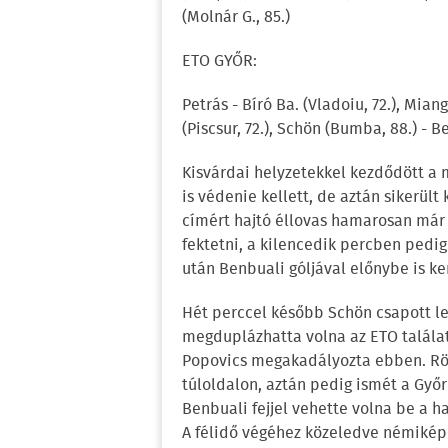
(Molnár G., 85.)
ETO GYŐR:
Petrás - Bíró Ba. (Vladoiu, 72.), Miangu
(Piscsur, 72.), Schön (Bumba, 88.) - B
Kisvárdai helyzetekkel kezdődött a 
is védenie kellett, de aztán sikerült
címért hajtó éllovas hamarosan már
fektetni, a kilencedik percben pedig
után Benbuali góljával előnybe is ker
Hét perccel később Schön csapott le
megduplázhatta volna az ETO talála
Popovics megakadályozta ebben. Röv
túloldalon, aztán pedig ismét a Győ
Benbuali fejjel vehette volna be a h
A félidő végéhez közeledve némikép