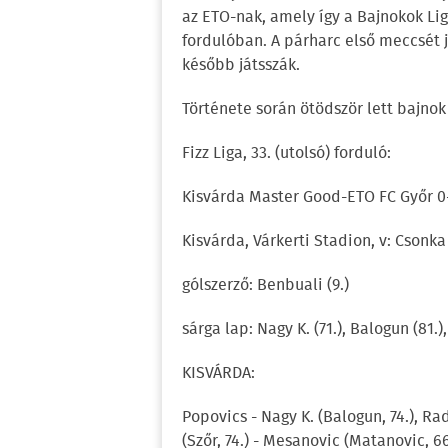
az ETO-nak, amely így a Bajnokok Lig
fordulóban. A párharc első meccsét j
később játsszák.
Története során ötödször lett bajnok
Fizz Liga, 33. (utolsó) forduló:
Kisvárda Master Good-ETO FC Győr 0-
Kisvárda, Várkerti Stadion, v: Csonka
gólszerző: Benbuali (9.)
sárga lap: Nagy K. (71.), Balogun (81.
KISVÁRDA:
Popovics - Nagy K. (Balogun, 74.), 
(Szőr, 74.) - Mesanovic (Matanovic, 66