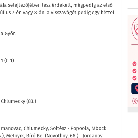
ája selejtezőjében lesz érdekelt, mégpedig az első
úlius 7-én vagy 8-án, a visszavágót pedig egy héttel
 a Győr.
1 (0-1)
), Chlumecky (83.)
Radmanovac, Chlumecky, Soltész - Popoola, Mbock
.), Melnyik, Bíró Be. (Novothny, 66.) - Jordanov