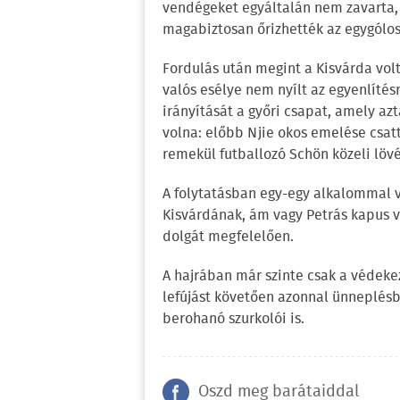
vendégeket egyáltalán nem zavarta, 
magabiztosan őrizhették az egygólos
Fordulás után megint a Kisvárda vol
valós esélye nem nyílt az egyenlítés
irányítását a győri csapat, amely azt
volna: előbb Njie okos emelése csatt
remekül futballozó Schön közeli lövé
A folytatásban egy-egy alkalommal v
Kisvárdának, ám vagy Petrás kapus vo
dolgát megfelelően.
A hajrában már szinte csak a védeke
lefújást követően azonnal ünneplésb
berohanó szurkolói is.
Oszd meg barátaiddal