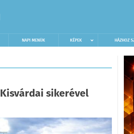
NAPI MENÜK
KÉPEK
HÁZHOZ S
Kisvárdai sikerével