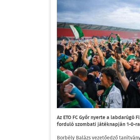
Az ETO FC Győr nyerte a labdarúgó Fi
forduló szombati játéknapján 1-0-r
Borbély Balázs vezetőedző tanítvány