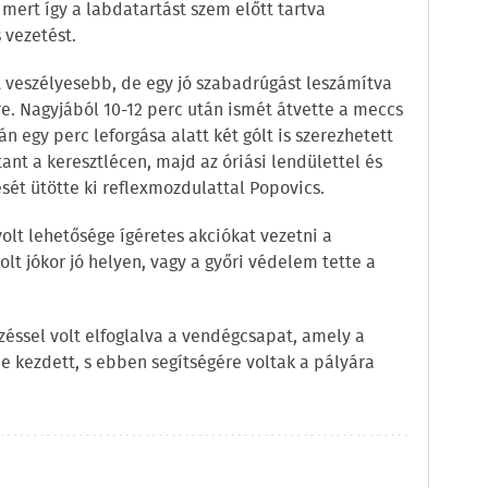
mert így a labdatartást szem előtt tartva
 vezetést.
t veszélyesebb, de egy jó szabadrúgást leszámítva
re. Nagyjából 10-12 perc után ismét átvette a meccs
án egy perc leforgása alatt két gólt is szerezhetett
ant a keresztlécen, majd az óriási lendülettel és
sét ütötte ki reflexmozdulattal Popovics.
olt lehetősége ígéretes akciókat vezetni a
lt jókor jó helyen, vagy a győri védelem tette a
zéssel volt elfoglalva a vendégcsapat, amely a
e kezdett, s ebben segítségére voltak a pályára