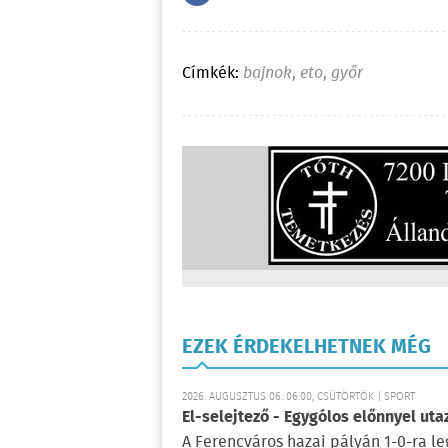
Címkék:
bajnok
,
eto
,
győr
EZEK ÉRDEKELHETNEK MÉG
2026. AUGUSZTUS 06. 06:00, CSÜTÖRTÖK | SPORT
El-selejtező - Egygólos előnnyel ut
A Ferencváros hazai pályán 1-0-ra le