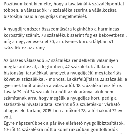
Pozitívumként kiemelte, hogy a tavalyinál 4 százalékponttal
többen, a válaszadók 17 százaléka szerint a vállalkozása
biztosítja majd a nyugdíjas megélhetését.
A nyugdíjrendszer összeomlására leginkább a harmincas
korosztály számít, 78 százalékuk szerint fog ez bekövetkezni,
míg a negyveneseknél 70, az ötvenes korosztályban 41
százalék ez az arány.
Az összes válaszadó 57 százaléka rendelkezik valamilyen
megtakarítással, a legtöbben, 42 százalékuk általános
biztonsági tartalékkal, amelyet a nyugdíjcélú megtakarítás
követ 39 százalékkal - mondta. Lakásfelújításra 22 százalék, a
gyermek taníttatására a válaszadók 18 százaléka tesz félre.
Tavaly 29-ről 34 százalékra nőtt azok aránya, akik nem
számítanak arra, hogy megélik a nyugdíjas kort, pedig a
statisztikai hivatal adatai szerint nő a születéskor várható
átlagos élettartam, 2015-ben a nőknél 78, a férfiaknál 72 év
volt.
Egyre népszerűbbek a pár éve elérhető nyugdíjbiztosítások,
10-ről 14 százalékra nőtt a konstrukcióban gondolkodók