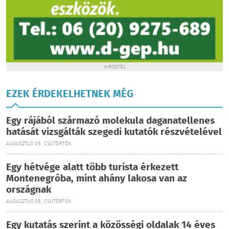
HIRDETÉS
EZEK ÉRDEKELHETNEK MÉG
Egy rájából származó molekula daganatellenes
hatását vizsgálták szegedi kutatók részvételével
AUGUSZTUS 06., CSÜTÖRTÖK
Egy hétvége alatt több turista érkezett
Montenegróba, mint ahány lakosa van az
országnak
AUGUSZTUS 06., CSÜTÖRTÖK
Egy kutatás szerint a közösségi oldalak 14 éves