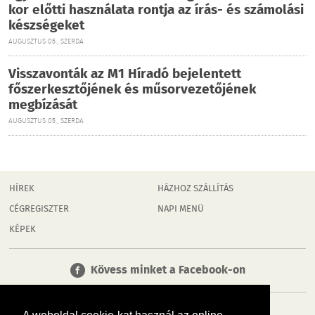
kor előtti használata rontja az írás- és számolási
készségeket
AUGUSZTUS 05., SZERDA
Visszavonták az M1 Híradó bejelentett
főszerkesztőjének és műsorvezetőjének
megbízását
AUGUSZTUS 05., SZERDA
HÍREK
HÁZHOZ SZÁLLÍTÁS
CÉGREGISZTER
NAPI MENÜ
KÉPEK
Kövess minket a Facebook-on