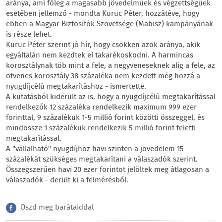
aránya, ami főleg a magasabb jövedelműek és végzettségűek
esetében jellemző - mondta Kuruc Péter, hozzátéve, hogy
ebben a Magyar Biztosítók Szövetsége (Mabisz) kampányának
is része lehet.
Kuruc Péter szerint jó hír, hogy csökken azok aránya, akik
egyáltalán nem kezdtek el takarékoskodni. A harmincas
korosztálynak töb mint a fele, a negyveneseknek alig a fele, az
ötvenes korosztály 38 százaléka nem kezdett még hozzá a
nyugdíjcélú megtakarításhoz - ismertette.
A kutatásból kiderült az is, hogy a nyugdíjcélú megtakarítással
rendelkezők 12 százaléka rendelkezik maximum 999 ezer
forinttal, 9 százalékuk 1-5 millió forint közötti összeggel, és
mindössze 1 százalékuk rendelkezik 5 millió forint feletti
megtakarítással.
A "vállalható" nyugdíjhoz havi szinten a jövedelem 15
százalékát szükséges megtakarítani a válaszadók szerint.
Összegszerűen havi 20 ezer forintot jelöltek meg átlagosan a
válaszadók - derült ki a felmérésből.
Oszd meg barátaiddal