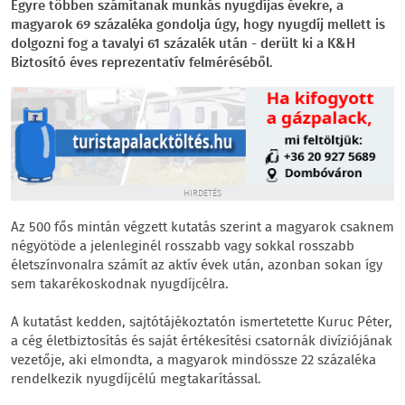
Egyre többen számítanak munkás nyugdíjas évekre, a
magyarok 69 százaléka gondolja úgy, hogy nyugdíj mellett is
dolgozni fog a tavalyi 61 százalék után - derült ki a K&H
Biztosító éves reprezentatív felméréséből.
HIRDETÉS
Az 500 fős mintán végzett kutatás szerint a magyarok csaknem
négyötöde a jelenleginél rosszabb vagy sokkal rosszabb
életszínvonalra számít az aktív évek után, azonban sokan így
sem takarékoskodnak nyugdíjcélra.
A kutatást kedden, sajtótájékoztatón ismertetette Kuruc Péter,
a cég életbiztosítás és saját értékesítési csatornák divíziójának
vezetője, aki elmondta, a magyarok mindössze 22 százaléka
rendelkezik nyugdíjcélú megtakarítással.