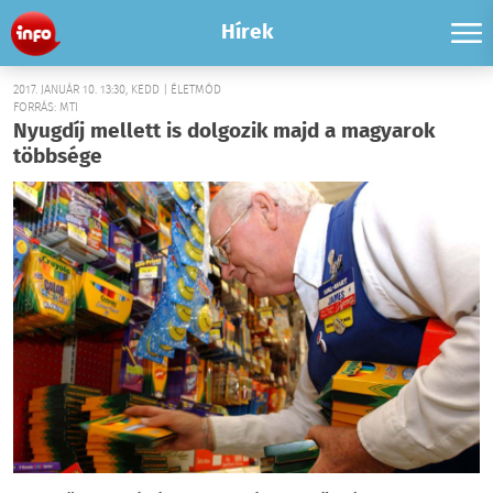
Hírek
2017. JANUÁR 10. 13:30, KEDD | ÉLETMÓD
FORRÁS: MTI
Nyugdíj mellett is dolgozik majd a magyarok
többsége