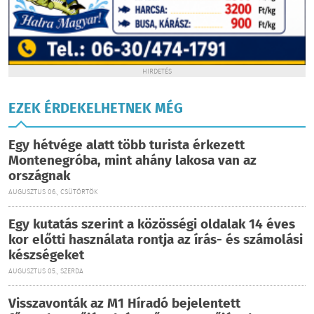
HIRDETÉS
EZEK ÉRDEKELHETNEK MÉG
Egy hétvége alatt több turista érkezett
Montenegróba, mint ahány lakosa van az
országnak
AUGUSZTUS 06., CSÜTÖRTÖK
Egy kutatás szerint a közösségi oldalak 14 éves
kor előtti használata rontja az írás- és számolási
készségeket
AUGUSZTUS 05., SZERDA
Visszavonták az M1 Híradó bejelentett