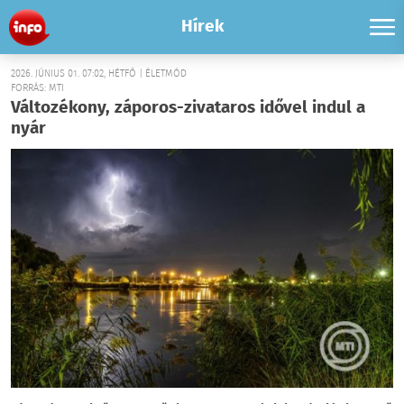
Hírek
2026. JÚNIUS 01. 07:02, HÉTFŐ | ÉLETMÓD
FORRÁS: MTI
Változékony, záporos-zivataros idővel indul a
nyár