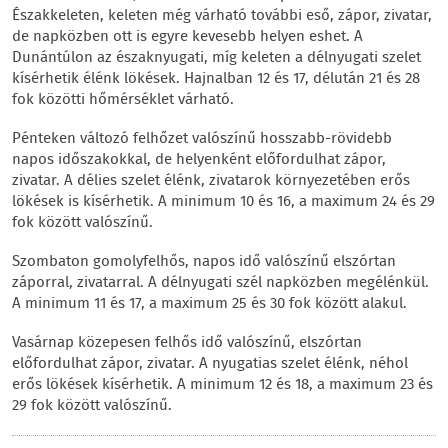
Északkeleten, keleten még várható további eső, zápor, zivatar,
de napközben ott is egyre kevesebb helyen eshet. A
Dunántúlon az északnyugati, míg keleten a délnyugati szelet
kísérhetik élénk lökések. Hajnalban 12 és 17, délután 21 és 28
fok közötti hőmérséklet várható.
Pénteken változó felhőzet valószínű hosszabb-rövidebb
napos időszakokkal, de helyenként előfordulhat zápor,
zivatar. A délies szelet élénk, zivatarok környezetében erős
lökések is kísérhetik. A minimum 10 és 16, a maximum 24 és 29
fok között valószínű.
Szombaton gomolyfelhős, napos idő valószínű elszórtan
záporral, zivatarral. A délnyugati szél napközben megélénkül.
A minimum 11 és 17, a maximum 25 és 30 fok között alakul.
Vasárnap közepesen felhős idő valószínű, elszórtan
előfordulhat zápor, zivatar. A nyugatias szelet élénk, néhol
erős lökések kísérhetik. A minimum 12 és 18, a maximum 23 és
29 fok között valószínű.