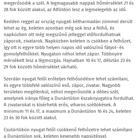
megerősödik a szél. A legmagasabb nappali hőmérséklet 21 és
28 fok között alakul, az Alföldön lesz a legmelegebb az idő.
Kedden reggel az ország nyugati kétharmadán zömmel derült
lehet az ég, keleten azonban még sok lesz a felhő, és
napközben ott még megszűnő jelleggel előfordulhatnak
záporok, zivatarok. Napközben keleten is csökken a felhőzet,
így ott is egyre több helyen napos idő valószínű fátyol- és
gomolyfelhőkkel. Nyugaton néhol lehet zápor. Többnyire
mérsékelt lesz a légmozgás. Hajnalban 10 és 17, délután 23 és
29 fok közötti hőmérséklet várható.
Szerdán nyugat felől erőteljes felhősödésre lehet számítani,
és egyre többfelé valószínű eső, zápor, zivatar. Nagyobb
területen megélénkül, néhol megerősödik a délies szél,
amelynek iránya főleg a Dunántúlon északnyugatira fordulhat.
A zivatarokat is kísérhetik erős, viharos széllökések. A
minimum 11 és 17, a maximum a Dunántúlon 16 és 24, keleten
23 és 30 fok között alakul.
Csütörtökön nyugat felől csökkenő felhőzetre lehet számítani
a Dunántúlon sok, keleten kevesebb napsütéssel.