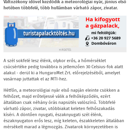
Változékony idővel kezdődik a meteorológiai nyár, június első
hetében többfelé, több hullámban várható zápor, zivatar.
HIRDETÉS
A szél sokfelé lesz élénk, olykor erős, a hőmérséklet
csúcsértéke pedig továbbra is jellemzően 30 Celsius-fok alatt
alakul - derül ki a HungaroMet Zrt. előrejelzéséből, amelyet
vasárnap juttattak el az MTI-hez.
Hétfőn, a meteorológiai nyár első napján eleinte csökken a
felhőzet, majd erőteljessé válik a felhőképződés, ezért
általában csak néhány órás napsütés valószínű. Többfelé
várható zápor, zivatar, utóbbiakat keleten felhőszakadás
kíséri. A döntően nyugati, északnyugati szél élénk,
északnyugaton erős lesz, míg keleten, északkeleten általában
mérsékelt marad a légmozgás. Zivatarok környezetében is