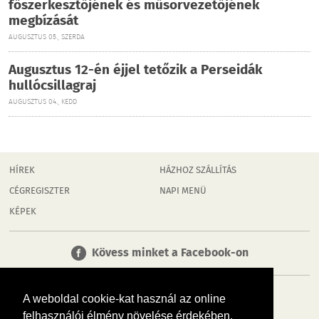
főszerkesztőjének és műsorvezetőjének
megbízását
AUGUSZTUS 05., SZERDA
Augusztus 12-én éjjel tetőzik a Perseidák
hullócsillagraj
AUGUSZTUS 04., KEDD
HÍREK
HÁZHOZ SZÁLLÍTÁS
CÉGREGISZTER
NAPI MENÜ
KÉPEK
Kövess minket a Facebook-on
A weboldal cookie-kat használ az online
felhasználói élmény növelése érdekében.