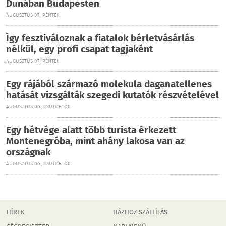
Dunában Budapesten
AUGUSZTUS 07., PÉNTEK
Így fesztiváloznak a fiatalok bérletvásárlás
nélkül, egy profi csapat tagjaként
AUGUSZTUS 07., PÉNTEK
Egy rájából származó molekula daganatellenes
hatását vizsgálták szegedi kutatók részvételével
AUGUSZTUS 06., CSÜTÖRTÖK
Egy hétvége alatt több turista érkezett
Montenegróba, mint ahány lakosa van az
országnak
AUGUSZTUS 06., CSÜTÖRTÖK
HÍREK
HÁZHOZ SZÁLLÍTÁS