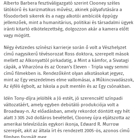
Alberto Barbera fesztiváligazgató szerint Clooney széles
látókörű és karizmatikus művész, akinek pályafutására a
fősodorbeli sikerek és a nagy alkotói ambíciók éppúgy
jellemzőek, mint a humanitárius, politikai és társadalmi ügyek
iránti kitartó elkötelezettség, dolgozzon akár a kamera előtt
vagy mögött.
Négy évtizedes színészi karrierje során ő volt a Vészhelyzet
című nagysikerű tévésorozat Ross doktora, szerepelt mások
mellett az Alkonyattól pirkadatig, a Mint a kámfor, a Sivatagi
cápák, a Viharzóna és az Ocean's Eleven - Tripla vagy semmi
című filmekben is. Rendezőként olyan alkotásokat jegyez,
mint az Egy veszedelmes elme vallomásai, a Műkincsvadászok,
Az éjféli égbolt, az Iskola a pult mentén és az Egy csónakban.
Idén Tony-díjra jelölték a Jó estét, jó szerencsét! színpadi
változatáért, amely egyben debütáló produkciója volt a
Broadway-n. Az előadásban, amely rekordot döntött egy hét
alatt 3 305 240 dolláros bevétellel, Clooney újra eljátszotta az
amerikai televíziózás egykori ikonja, Edward R. Murrow
szerepét, akit az általa írt és rendezett 2005-ös, azonos című
filmben formált meg.