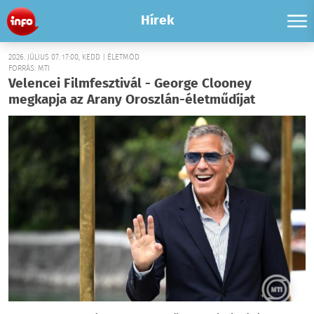
Hírek
2026. JÚLIUS 07. 17:00, KEDD | ÉLETMÓD
FORRÁS: MTI
Velencei Filmfesztivál - George Clooney
megkapja az Arany Oroszlán-életműdíjat