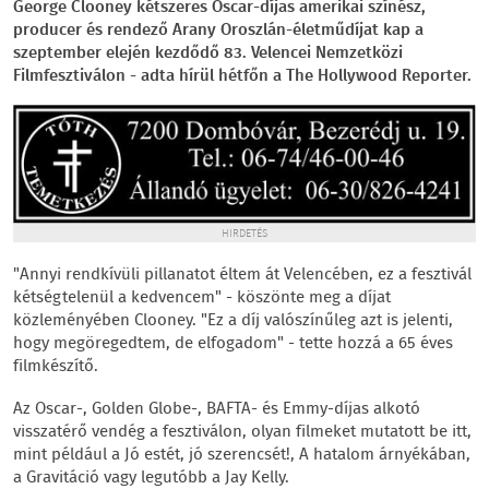
George Clooney kétszeres Oscar-díjas amerikai színész,
producer és rendező Arany Oroszlán-életműdíjat kap a
szeptember elején kezdődő 83. Velencei Nemzetközi
Filmfesztiválon - adta hírül hétfőn a The Hollywood Reporter.
HIRDETÉS
"Annyi rendkívüli pillanatot éltem át Velencében, ez a fesztivál
kétségtelenül a kedvencem" - köszönte meg a díjat
közleményében Clooney. "Ez a díj valószínűleg azt is jelenti,
hogy megöregedtem, de elfogadom" - tette hozzá a 65 éves
filmkészítő.
Az Oscar-, Golden Globe-, BAFTA- és Emmy-díjas alkotó
visszatérő vendég a fesztiválon, olyan filmeket mutatott be itt,
mint például a Jó estét, jó szerencsét!, A hatalom árnyékában,
a Gravitáció vagy legutóbb a Jay Kelly.