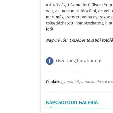
A Közösségi Ház melletti füves tére
Volt, aki nem mert lóra ülni, de volt 
mert még szeretett volna nyeregbe p
csúszdázhatott, homokozhatott, hint
időt.
Nagyné Tóth Erzsébet
további fotóié
Oszd meg barátaiddal
Címkék:
gyerekhét
,
kaposszekcsői ó
KAPCSOLÓDÓ GALÉRIA