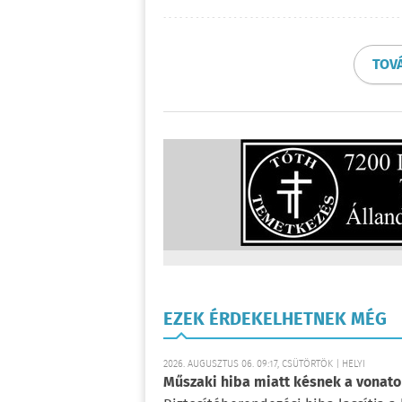
TOV
EZEK ÉRDEKELHETNEK MÉG
2026. AUGUSZTUS 06. 09:17, CSÜTÖRTÖK | HELYI
Műszaki hiba miatt késnek a vonato