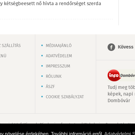
gy kétségbeesett nő hívta a rendőrséget szerda
 SZÁLLÍTÁS
MÉDIAAJÁNLÓ
Kövess 
ENÜ
ADATVÉDELEM
IMPRESSZUM
RÓLUNK
ÁSZF
Tudj meg töb
képek, napi
COOKIE SZABÁLYZAT
Dombóvár
Copyright InfoVárosok. Minden jog fenntartva. | Web design & arculat by
Voo
ny növelése érdekében. További információ erről
Adatvédelmi 