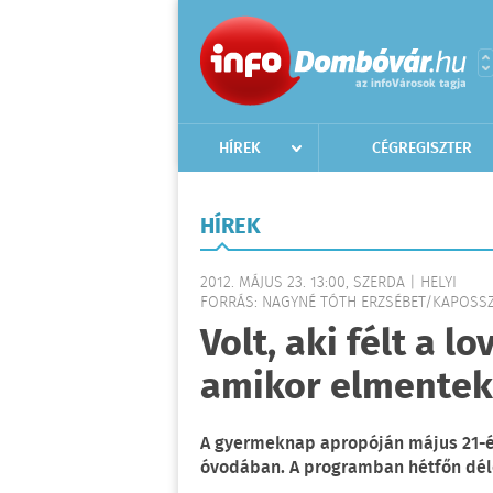
HÍREK
CÉGREGISZTER
HÍREK
2012. MÁJUS 23. 13:00, SZERDA | HELYI
FORRÁS: NAGYNÉ TÓTH ERZSÉBET/KAPOSS
Volt, aki félt a lo
amikor elmentek
A gyermeknap apropóján május 21-é
óvodában. A programban hétfőn délel