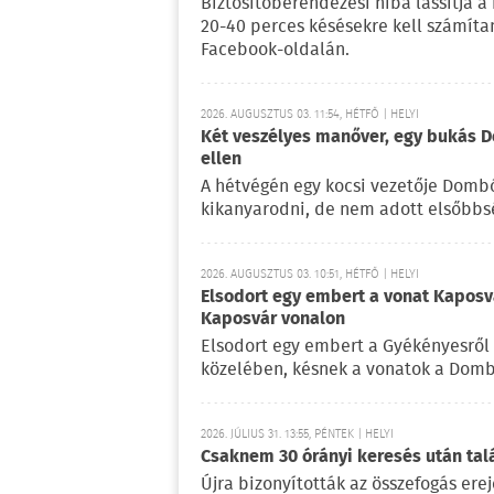
Biztosítóberendezési hiba lassítja a
20-40 perces késésekre kell számítan
Facebook-oldalán.
2026. AUGUSZTUS 03. 11:54, HÉTFŐ | HELYI
Két veszélyes manőver, egy bukás D
ellen
A hétvégén egy kocsi vezetője Dombó
kikanyarodni, de nem adott elsőbbs
2026. AUGUSZTUS 03. 10:51, HÉTFŐ | HELYI
Elsodort egy embert a vonat Kapos
Kaposvár vonalon
Elsodort egy embert a Gyékényesről 
közelében, késnek a vonatok a Dom
2026. JÚLIUS 31. 13:55, PÉNTEK | HELYI
Csaknem 30 órányi keresés után talá
Újra bizonyították az összefogás ere