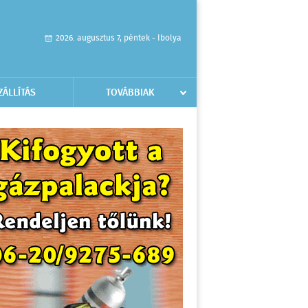
2026. augusztus 7, péntek - Ibolya
ZÁLLÍTÁS
TOVÁBBIAK