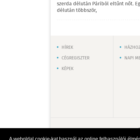
szerda délután Páriból eltűnt nőt. E
délután többször,
HÍREK
HÁZHOZ
CÉGREGISZTER
NAPI M
KÉPEK
A weboldal cookie-kat használ az online felhasználói élmé