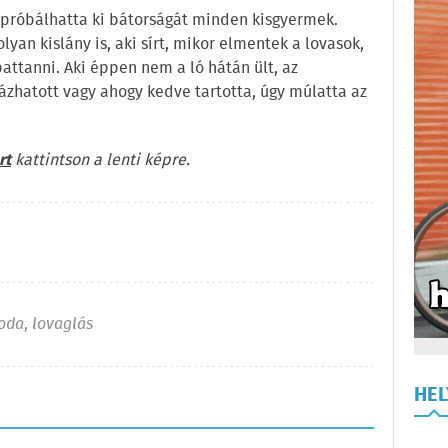
n próbálhatta ki bátorságát minden kisgyermek.
olyan kislány is, aki sírt, mikor elmentek a lovasok,
attanni. Aki éppen nem a ló hátán ült, az
ázhatott vagy ahogy kedve tartotta, úgy múlatta az
rt
kattintson a lenti képre.
voda
,
lovaglás
HE