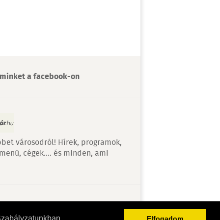
minket a facebook-on
bet városodról! Hírek, programok,
 menü, cégek…. és minden, ami
v
Szabályzatunkban
Elfogadom