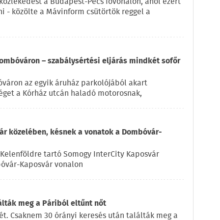
 közlekedést a Budapest-Pécs fővonalon, ahol ezért
i - közölte a Mávinform csütörtök reggel a
ombóváron – szabálysértési eljárás mindkét sofőr
váron az egyik áruház parkolójából akart
éget a Kórház utcán haladó motorosnak,
vár közelében, késnek a vonatok a Dombóvár-
Kelenföldre tartó Somogy InterCity Kaposvár
bóvár-Kaposvár vonalon
lták meg a Páriból eltűnt nőt
jét. Csaknem 30 órányi keresés után találták meg a