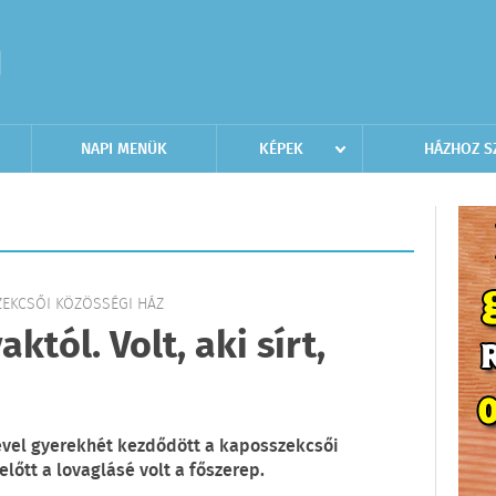
NAPI MENÜK
KÉPEK
HÁZHOZ S
ZEKCSŐI KÖZÖSSÉGI HÁZ
vaktól. Volt, aki sírt,
vel gyerekhét kezdődött a kaposszekcsői
őtt a lovaglásé volt a főszerep.