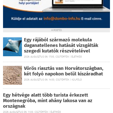
HIRDETÉS
Egy rájából származó molekula
daganatellenes hatását vizsgálták
szegedi kutatók részvételével
2026. AUGUSZTUS 06. 17:00, CSÜTÖRTÖK | ÉLETMÓD
Vörös riasztás van Horvátországban,
két folyó napokon belül kiszáradhat
2026. AUGUSZTUS 06. 14:00, CSÜTÖRTÖK | KÜLFÖLD
Egy hétvége alatt több turista érkezett
Montenegróba, mint ahány lakosa van az
országnak
2026. AUGUSZTUS 06. 11:00, CSÜTÖRTÖK | ÉLETMÓD