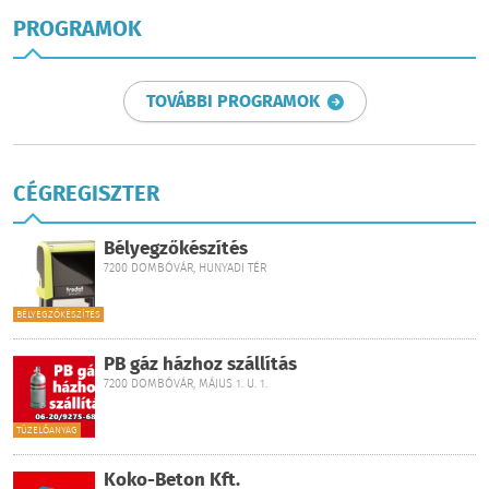
PROGRAMOK
TOVÁBBI PROGRAMOK
CÉGREGISZTER
Bélyegzőkészítés
7200 DOMBÓVÁR, HUNYADI TÉR
BÉLYEGZŐKÉSZÍTÉS
PB gáz házhoz szállítás
7200 DOMBÓVÁR, MÁJUS 1. U. 1.
TÜZELŐANYAG
Koko-Beton Kft.