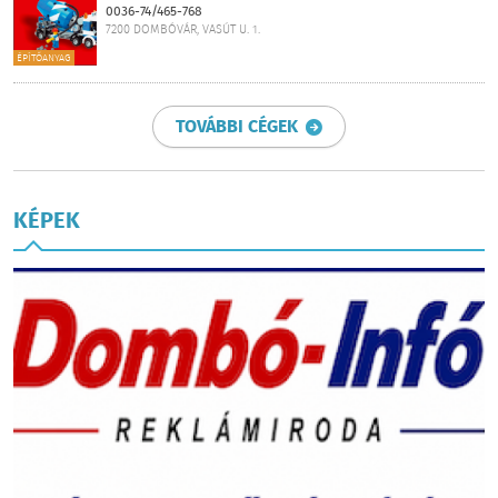
0036-74/465-768
7200 DOMBÓVÁR, VASÚT U. 1.
ÉPÍTŐANYAG
TOVÁBBI CÉGEK
KÉPEK