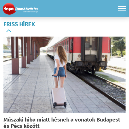
FRISS HÍREK
Műszaki hiba miatt késnek a vonatok Budapest
és Pécs között