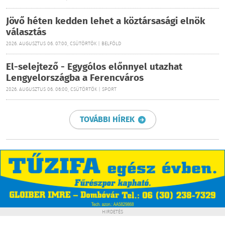
Jövő héten kedden lehet a köztársasági elnök
választás
2026. AUGUSZTUS 06. 07:00, CSÜTÖRTÖK | BELFÖLD
El-selejtező - Egygólos előnnyel utazhat
Lengyelországba a Ferencváros
2026. AUGUSZTUS 06. 06:00, CSÜTÖRTÖK | SPORT
TOVÁBBI HÍREK
HIRDETÉS