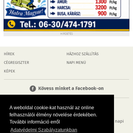
HIRDETÉS
HÍREK
HÁZHOZ SZÁLLÍTÁS
CÉGREGISZTER
NAPI MENÜ
KÉPEK
Kövess minket a Facebook-on
A weboldal cookie-kat használ az online
felhasználói élmény növelése érdekében.
Tudj meg többet városodról! Hírek, programok, képek, napi
További információ erről
menü, cégek…. és minden, ami Dombóvár
Adatvédelmi Szabályzatunkban