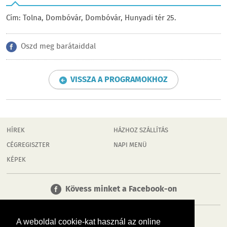
Cím: Tolna, Dombóvár, Dombóvár, Hunyadi tér 25.
Oszd meg barátaiddal
VISSZA A PROGRAMOKHOZ
HÍREK
HÁZHOZ SZÁLLÍTÁS
CÉGREGISZTER
NAPI MENÜ
KÉPEK
Kövess minket a Facebook-on
A weboldal cookie-kat használ az online