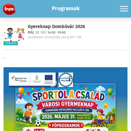
Programok
Gyereknap Dombóvár 2026
MÁJ. 31.
VAS
14:00 -19:00
DOMBÓVÁRI MŰVELŐDÉS HÁZ ELŐTTI TÉR
CSALÁDI
.