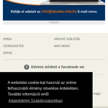
HIRDETÉS
HÍREK
HÁZHOZ SZÁLLÍTÁS
CÉGREGISZTER
NAPI MENÜ
KÉPEK
Kövess minket a Facebook-on
A weboldal cookie-kat használ az online
felhasználói élmény növelése érdekében.
Tudj meg többet városodról! Hírek, programok, képek, napi
További információ erről
menü, cégek…. és minden, ami Dombóvár
Adatvédelmi Szabályzatunkban