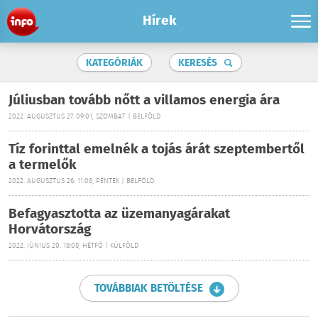
Hírek
KATEGÓRIÁK
KERESÉS
Júliusban tovább nőtt a villamos energia ára
2022. AUGUSZTUS 27. 09:01, SZOMBAT | BELFÖLD
Tíz forinttal emelnék a tojás árát szeptembertől
a termelők
2022. AUGUSZTUS 26. 11:06, PÉNTEK | BELFÖLD
Befagyasztotta az üzemanyagárakat
Horvátország
2022. JÚNIUS 20. 18:08, HÉTFŐ | KÜLFÖLD
TOVÁBBIAK BETÖLTÉSE