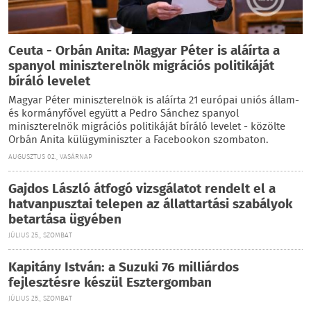
Ceuta - Orbán Anita: Magyar Péter is aláírta a
spanyol miniszterelnök migrációs politikáját
bíráló levelet
Magyar Péter miniszterelnök is aláírta 21 európai uniós állam-
és kormányfővel együtt a Pedro Sánchez spanyol
miniszterelnök migrációs politikáját bíráló levelet - közölte
Orbán Anita külügyminiszter a Facebookon szombaton.
AUGUSZTUS 02., VASÁRNAP
Gajdos László átfogó vizsgálatot rendelt el a
hatvanpusztai telepen az állattartási szabályok
betartása ügyében
JÚLIUS 25., SZOMBAT
Kapitány István: a Suzuki 76 milliárdos
fejlesztésre készül Esztergomban
JÚLIUS 25., SZOMBAT