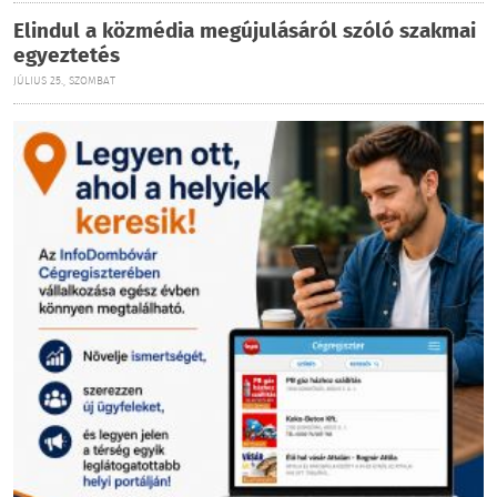
Elindul a közmédia megújulásáról szóló szakmai
egyeztetés
JÚLIUS 25., SZOMBAT