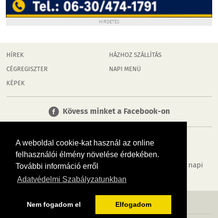
HIRDETÉS
HÍREK
HÁZHOZ SZÁLLÍTÁS
CÉGREGISZTER
NAPI MENÜ
KÉPEK
Kövess minket a Facebook-on
A weboldal cookie-kat használ az online
felhasználói élmény növelése érdekében.
Tudj meg többet városodról! Hírek, programok, képek, napi
További információ erről
menü, cégek…. és minden, ami Dombóvár
Adatvédelmi Szabályzatunkban
MÉDIAAJÁNLÓ
ADATVÉDELEM
IMPRESSZUM
RÓLUNK
ÁSZF
Nem fogadom el
Elfogadom