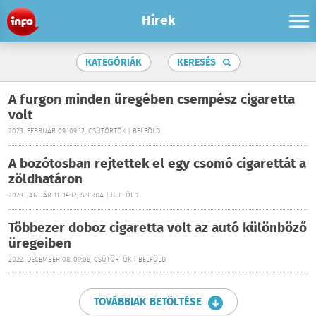
Hírek
KATEGÓRIÁK
KERESÉS
A furgon minden üregében csempész cigaretta
volt
2023. FEBRUÁR 09. 09:12, CSÜTÖRTÖK | BELFÖLD
A bozótosban rejtettek el egy csomó cigarettát a
zöldhatáron
2023. JANUÁR 11. 14:12, SZERDA | BELFÖLD
Többezer doboz cigaretta volt az autó különböző
üregeiben
2022. DECEMBER 08. 09:08, CSÜTÖRTÖK | BELFÖLD
TOVÁBBIAK BETÖLTÉSE