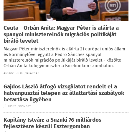
Ceuta - Orbán Anita: Magyar Péter is aláírta a
spanyol miniszterelnök migrációs politikáját
bíráló levelet
Magyar Péter miniszterelnök is aláírta 21 európai uniós állam-
és kormányfővel együtt a Pedro Sánchez spanyol
miniszterelnök migrációs politikáját bíráló levelet - közölte
Orbán Anita külügyminiszter a Facebookon szombaton.
AUGUSZTUS 02., VASÁRNAP
Gajdos László átfogó vizsgálatot rendelt el a
hatvanpusztai telepen az állattartási szabályok
betartása ügyében
JÚLIUS 25., SZOMBAT
Kapitány István: a Suzuki 76 milliárdos
fejlesztésre készül Esztergomban