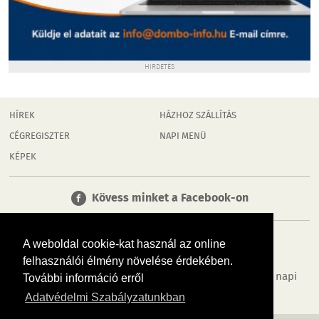
HIRDETÉS
HÍREK
HÁZHOZ SZÁLLÍTÁS
CÉGREGISZTER
NAPI MENÜ
KÉPEK
Kövess minket a Facebook-on
A weboldal cookie-kat használ az online
felhasználói élmény növelése érdekében.
Tudj meg többet városodról! Hírek, programok, képek, napi
További információ erről
menü, cégek…. és minden, ami Dombóvár
Adatvédelmi Szabályzatunkban