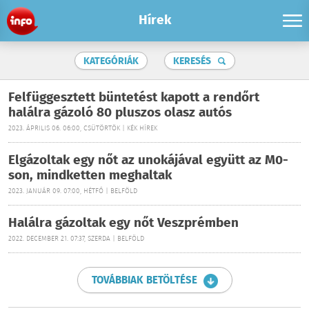
Hírek
KATEGÓRIÁK
KERESÉS
Felfüggesztett büntetést kapott a rendőrt
halálra gázoló 80 pluszos olasz autós
2023. ÁPRILIS 06. 06:00, CSÜTÖRTÖK | KÉK HÍREK
Elgázoltak egy nőt az unokájával együtt az M0-
son, mindketten meghaltak
2023. JANUÁR 09. 07:00, HÉTFŐ | BELFÖLD
Halálra gázoltak egy nőt Veszprémben
2022. DECEMBER 21. 07:37, SZERDA | BELFÖLD
TOVÁBBIAK BETÖLTÉSE