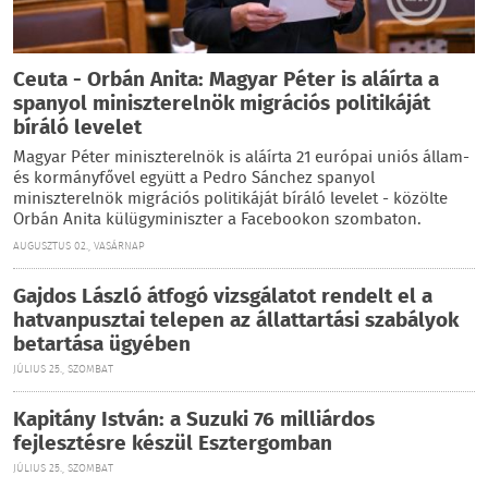
Ceuta - Orbán Anita: Magyar Péter is aláírta a
spanyol miniszterelnök migrációs politikáját
bíráló levelet
Magyar Péter miniszterelnök is aláírta 21 európai uniós állam-
és kormányfővel együtt a Pedro Sánchez spanyol
miniszterelnök migrációs politikáját bíráló levelet - közölte
Orbán Anita külügyminiszter a Facebookon szombaton.
AUGUSZTUS 02., VASÁRNAP
Gajdos László átfogó vizsgálatot rendelt el a
hatvanpusztai telepen az állattartási szabályok
betartása ügyében
JÚLIUS 25., SZOMBAT
Kapitány István: a Suzuki 76 milliárdos
fejlesztésre készül Esztergomban
JÚLIUS 25., SZOMBAT