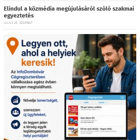
Elindul a közmédia megújulásáról szóló szakmai
egyeztetés
JÚLIUS 25., SZOMBAT