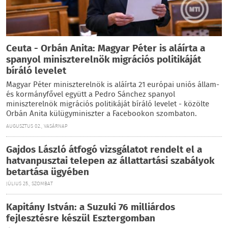
Ceuta - Orbán Anita: Magyar Péter is aláírta a
spanyol miniszterelnök migrációs politikáját
bíráló levelet
Magyar Péter miniszterelnök is aláírta 21 európai uniós állam-
és kormányfővel együtt a Pedro Sánchez spanyol
miniszterelnök migrációs politikáját bíráló levelet - közölte
Orbán Anita külügyminiszter a Facebookon szombaton.
AUGUSZTUS 02., VASÁRNAP
Gajdos László átfogó vizsgálatot rendelt el a
hatvanpusztai telepen az állattartási szabályok
betartása ügyében
JÚLIUS 25., SZOMBAT
Kapitány István: a Suzuki 76 milliárdos
fejlesztésre készül Esztergomban