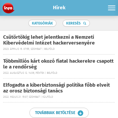
Hírek
KATEGÓRIÁK
KERESÉS
Csütörtökig lehet jelentkezni a Nemzeti
Kibervédelmi Intézet hackerversenyére
2023. ÁPRILIS 15. 07:55, SZOMBAT | BELFÖLD
Többmilliós kárt okozó fiatal hackerekre csapott
le a rendőrség
2022. AUGUSZTUS 12. 14:06, PÉNTEK | BELFÖLD
Elfogadta a kiberbiztonsági politika főbb elveit
az orosz biztonsági tanács
2022. MÁJUS 21. 15:07, SZOMBAT | KÜLFÖLD
TOVÁBBIAK BETÖLTÉSE