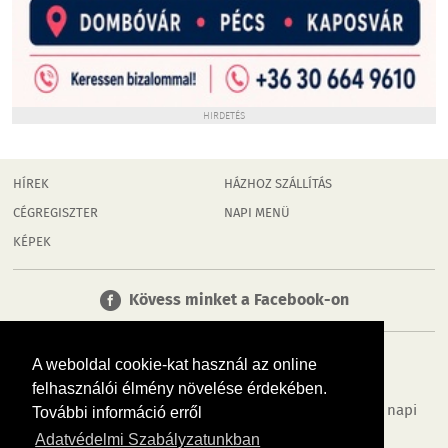
HIRDETÉS
HÍREK
HÁZHOZ SZÁLLÍTÁS
CÉGREGISZTER
NAPI MENÜ
KÉPEK
Kövess minket a Facebook-on
A weboldal cookie-kat használ az online
felhasználói élmény növelése érdekében.
Tudj meg többet városodról! Hírek, programok, képek, napi
További információ erről
menü, cégek…. és minden, ami Dombóvár
Adatvédelmi Szabályzatunkban