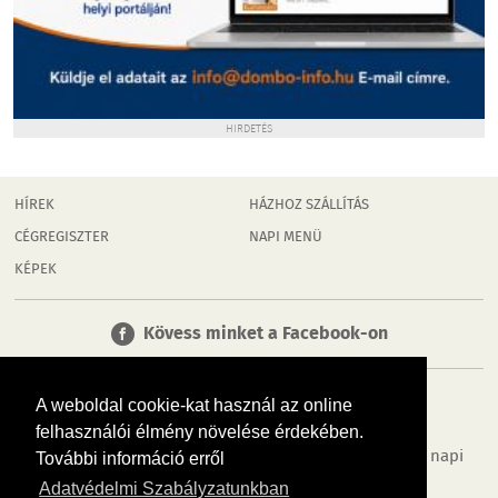
HIRDETÉS
HÍREK
HÁZHOZ SZÁLLÍTÁS
CÉGREGISZTER
NAPI MENÜ
KÉPEK
Kövess minket a Facebook-on
A weboldal cookie-kat használ az online
felhasználói élmény növelése érdekében.
Tudj meg többet városodról! Hírek, programok, képek, napi
További információ erről
menü, cégek…. és minden, ami Dombóvár
Adatvédelmi Szabályzatunkban