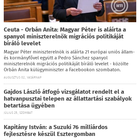
Ceuta - Orbán Anita: Magyar Péter is aláírta a
spanyol miniszterelnök migrációs politikáját
bíráló levelet
Magyar Péter miniszterelnök is aláírta 21 európai uniós állam-
és kormányfővel együtt a Pedro Sánchez spanyol
miniszterelnök migrációs politikáját bíráló levelet - közölte
Orbán Anita külügyminiszter a Facebookon szombaton.
AUGUSZTUS 02., VASÁRNAP
Gajdos László átfogó vizsgálatot rendelt el a
hatvanpusztai telepen az állattartási szabályok
betartása ügyében
JÚLIUS 25., SZOMBAT
Kapitány István: a Suzuki 76 milliárdos
fejlesztésre készül Esztergomban