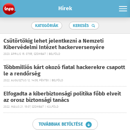
Hírek
KATEGÓRIÁK
KERESÉS
Csütörtökig lehet jelentkezni a Nemzeti
Kibervédelmi Intézet hackerversenyére
2023. ÁPRILIS 15. 07:55, SZOMBAT | BELFÖLD
Többmilliós kárt okozó fiatal hackerekre csapott
le a rendőrség
2022. AUGUSZTUS 12. 14:06, PÉNTEK | BELFÖLD
Elfogadta a kiberbiztonsági politika főbb elveit
az orosz biztonsági tanács
2022. MÁJUS 21. 15:07, SZOMBAT | KÜLFÖLD
TOVÁBBIAK BETÖLTÉSE