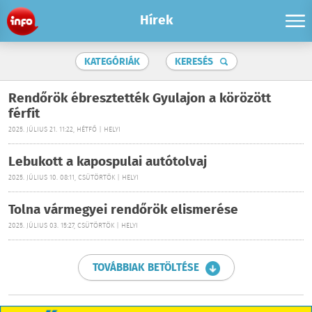
Hírek
KATEGÓRIÁK
KERESÉS
Rendőrök ébresztették Gyulajon a körözött
férfit
2025. JÚLIUS 21. 11:22, HÉTFŐ | HELYI
Lebukott a kapospulai autótolvaj
2025. JÚLIUS 10. 08:11, CSÜTÖRTÖK | HELYI
Tolna vármegyei rendőrök elismerése
2025. JÚLIUS 03. 15:27, CSÜTÖRTÖK | HELYI
TOVÁBBIAK BETÖLTÉSE