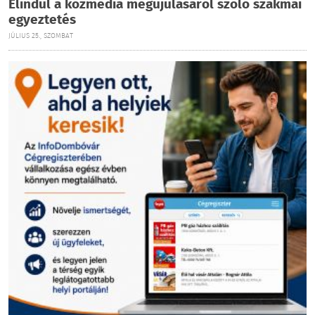
Elindul a közmédia megújulásáról szóló szakmai
egyeztetés
JÚLIUS 25., SZOMBAT