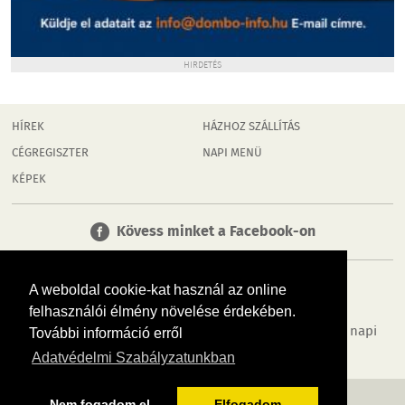
HIRDETÉS
HÍREK
HÁZHOZ SZÁLLÍTÁS
CÉGREGISZTER
NAPI MENÜ
KÉPEK
Kövess minket a Facebook-on
A weboldal cookie-kat használ az online
felhasználói élmény növelése érdekében.
Tudj meg többet városodról! Hírek, programok, képek, napi
További információ erről
menü, cégek…. és minden, ami Dombóvár
Adatvédelmi Szabályzatunkban
MÉDIAAJÁNLÓ
ADATVÉDELEM
IMPRESSZUM
RÓLUNK
ÁSZF
Nem fogadom el
Elfogadom