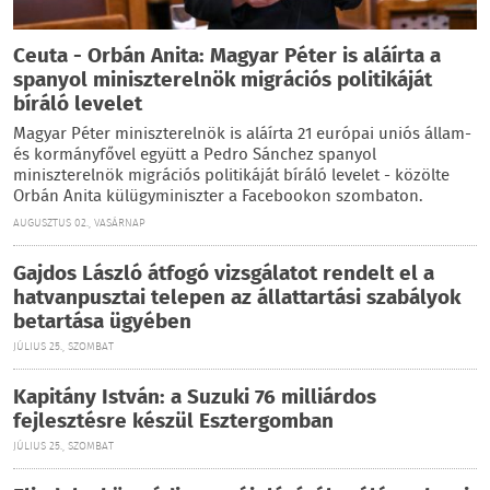
Ceuta - Orbán Anita: Magyar Péter is aláírta a
spanyol miniszterelnök migrációs politikáját
bíráló levelet
Magyar Péter miniszterelnök is aláírta 21 európai uniós állam-
és kormányfővel együtt a Pedro Sánchez spanyol
miniszterelnök migrációs politikáját bíráló levelet - közölte
Orbán Anita külügyminiszter a Facebookon szombaton.
AUGUSZTUS 02., VASÁRNAP
Gajdos László átfogó vizsgálatot rendelt el a
hatvanpusztai telepen az állattartási szabályok
betartása ügyében
JÚLIUS 25., SZOMBAT
Kapitány István: a Suzuki 76 milliárdos
fejlesztésre készül Esztergomban
JÚLIUS 25., SZOMBAT