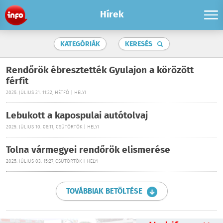
Hírek
KATEGÓRIÁK
KERESÉS
Rendőrök ébresztették Gyulajon a körözött
férfit
2025. JÚLIUS 21. 11:22, HÉTFŐ | HELYI
Lebukott a kapospulai autótolvaj
2025. JÚLIUS 10. 08:11, CSÜTÖRTÖK | HELYI
Tolna vármegyei rendőrök elismerése
2025. JÚLIUS 03. 15:27, CSÜTÖRTÖK | HELYI
TOVÁBBIAK BETÖLTÉSE