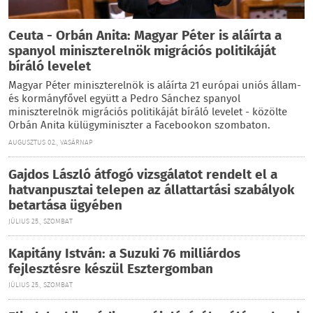
Ceuta - Orbán Anita: Magyar Péter is aláírta a
spanyol miniszterelnök migrációs politikáját
bíráló levelet
Magyar Péter miniszterelnök is aláírta 21 európai uniós állam-
és kormányfővel együtt a Pedro Sánchez spanyol
miniszterelnök migrációs politikáját bíráló levelet - közölte
Orbán Anita külügyminiszter a Facebookon szombaton.
AUGUSZTUS 02., VASÁRNAP
Gajdos László átfogó vizsgálatot rendelt el a
hatvanpusztai telepen az állattartási szabályok
betartása ügyében
JÚLIUS 25., SZOMBAT
Kapitány István: a Suzuki 76 milliárdos
fejlesztésre készül Esztergomban
JÚLIUS 25., SZOMBAT