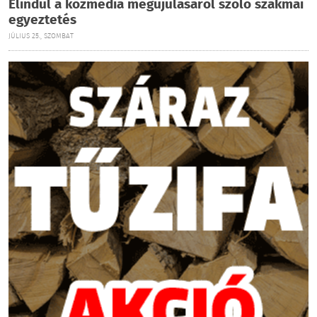
Elindul a közmédia megújulásáról szóló szakmai
egyeztetés
JÚLIUS 25., SZOMBAT