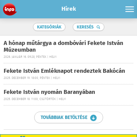
Hírek
KATEGÓRIÁK
KERESÉS
A hónap műtárgya a dombóvári Fekete István
Múzeumban
2026. JANUÁR 16. 09:28, PÉNTEK | HELYI
Fekete István Emléknapot rendeztek Bakócán
2025. DECEMBER 19. 18:00, PÉNTEK | HELYI
Fekete István nyomán Baranyában
2025. DECEMBER 18. 11:00, CSÜTÖRTÖK | HELYI
TOVÁBBIAK BETÖLTÉSE