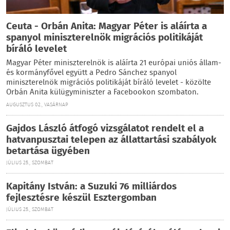
Ceuta - Orbán Anita: Magyar Péter is aláírta a
spanyol miniszterelnök migrációs politikáját
bíráló levelet
Magyar Péter miniszterelnök is aláírta 21 európai uniós állam-
és kormányfővel együtt a Pedro Sánchez spanyol
miniszterelnök migrációs politikáját bíráló levelet - közölte
Orbán Anita külügyminiszter a Facebookon szombaton.
AUGUSZTUS 02., VASÁRNAP
Gajdos László átfogó vizsgálatot rendelt el a
hatvanpusztai telepen az állattartási szabályok
betartása ügyében
JÚLIUS 25., SZOMBAT
Kapitány István: a Suzuki 76 milliárdos
fejlesztésre készül Esztergomban
JÚLIUS 25., SZOMBAT