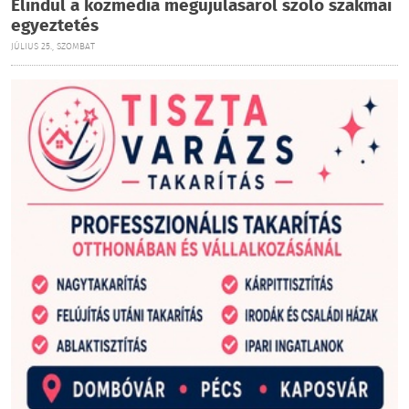
Elindul a közmédia megújulásáról szóló szakmai
egyeztetés
JÚLIUS 25., SZOMBAT