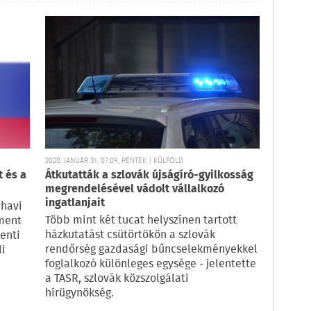
2020. JANUÁR 31. 07:09, PÉNTEK | KÜLFÖLD
t és a
Átkutatták a szlovák újságíró-gyilkosság
megrendelésével vádolt vállalkozó
ingatlanjait
 havi
Több mint két tucat helyszínen tartott
ament
házkutatást csütörtökön a szlovák
enti
rendőrség gazdasági bűncselekményekkel
li
foglalkozó különleges egysége - jelentette
a TASR, szlovák közszolgálati
hírügynökség.