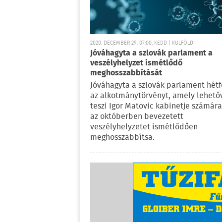
2020. DECEMBER 29. 07:00, KEDD | KÜLFÖLD
Jóváhagyta a szlovák parlament a
veszélyhelyzet ismétlődő
meghosszabbítását
Jóváhagyta a szlovák parlament hétf
az alkotmánytörvényt, amely lehető
teszi Igor Matovic kabinetje számára
az októberben bevezetett
veszélyhelyzetet ismétlődően
meghosszabbítsa.