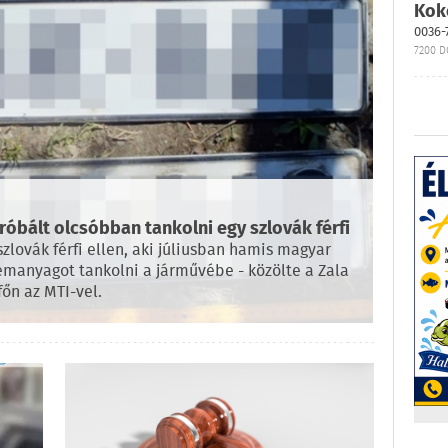
Kok
0036-
7200 D
bált olcsóbban tankolni egy szlovák férfi
lovák férfi ellen, aki júliusban hamis magyar
manyagot tankolni a járművébe - közölte a Zala
őn az MTI-vel.