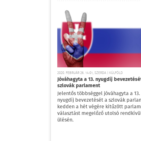
2020. FEBRUÁR 26. 14:01, SZERDA | KÜLFÖLD
Jóváhagyta a 13. nyugdíj bevezetésé
szlovák parlament
Jelentős többséggel jóváhagyta a 13.
nyugdíj bevezetését a szlovák parl
kedden a hét végére kitűzött parlam
választást megelőző utolsó rendkívü
ülésén.