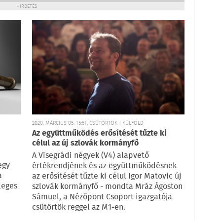
HIRDETÉS
2020. MÁRCIUS 05. 15:51, CSÜTÖRTÖK | KÜLFÖLD
Az együttműködés erősítését tűzte ki
célul az új szlovák kormányfő
A Visegrádi négyek (V4) alapvető
egy
értékrendjének és az együttműködésnek
a
az erősítését tűzte ki célul Igor Matovic új
leges
szlovák kormányfő - mondta Mráz Ágoston
Sámuel, a Nézőpont Csoport igazgatója
csütörtök reggel az M1-en.