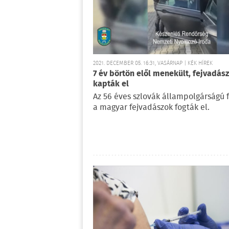
2021. DECEMBER 05. 16:31, VASÁRNAP | KÉK HÍREK
7 év börtön elől menekült, fejvadás
kapták el
Az 56 éves szlovák állampolgárságú f
a magyar fejvadászok fogták el.