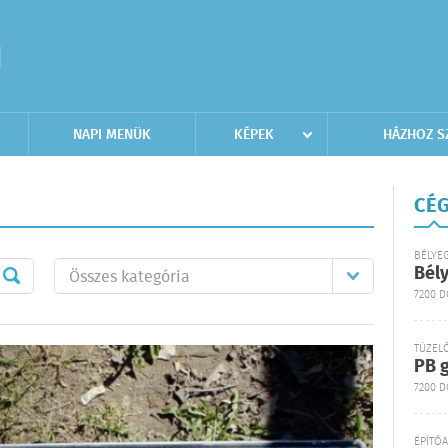
NAPI MENÜK
KÉPEK
HÁZHOZ S
CÉG
BÉLYE
Bél
7200 
TÜZEL
PB g
7200 D
ÉPÍTŐ