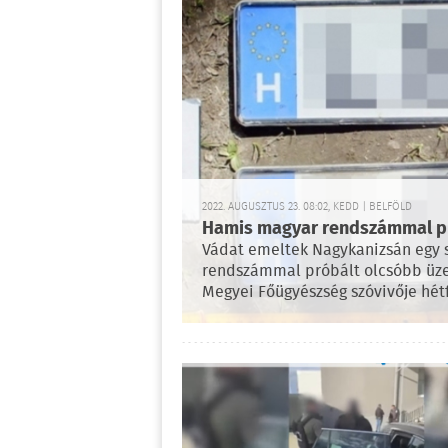
2022. AUGUSZTUS 23. 08:02, KEDD | BELFÖLD
Hamis magyar rendszámmal pró
Vádat emeltek Nagykanizsán egy sz
rendszámmal próbált olcsóbb üze
Megyei Főügyészség szóvivője hétf