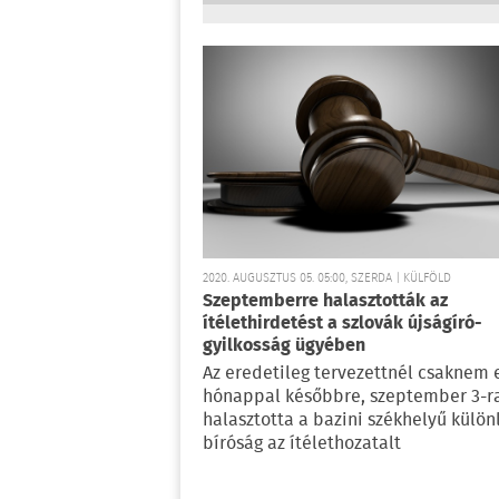
2020. AUGUSZTUS 05. 05:00, SZERDA | KÜLFÖLD
Szeptemberre halasztották az
ítélethirdetést a szlovák újságíró-
gyilkosság ügyében
Az eredetileg tervezettnél csaknem 
hónappal későbbre, szeptember 3-r
halasztotta a bazini székhelyű külön
bíróság az ítélethozatalt