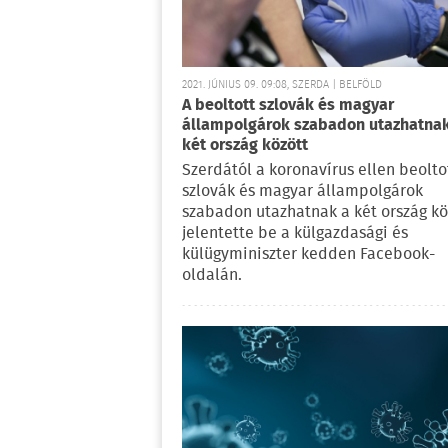
2021. JÚNIUS 09. 09:08, SZERDA | BELFÖLD
A beoltott szlovák és magyar
állampolgárok szabadon utazhatnak
két ország között
Szerdától a koronavírus ellen beolto
szlovák és magyar állampolgárok
szabadon utazhatnak a két ország kö
jelentette be a külgazdasági és
külügyminiszter kedden Facebook-
oldalán.