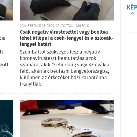
KÉ
2021. FEBRUÁR 25. 05:00, CSÜTÖRTÖK | KÜLFÖLD
Csak negatív vírusteszttel vagy beoltva
 a
lehet átlépni a cseh-lengyel és a szlovák-
lengyel határt
tt
Szombattól szükséges lesz a negatív
koronavírusteszt bemutatása azok
zött -
számára, akik Csehország vagy Szlovákia
felől akarnak beutazni Lengyelországba,
különben az érkezőket házi karanténba
irányítják