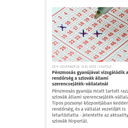
2019. NOVEMBER 26. 16:33, KEDD | KÜLFÖLD
Pénzmosás gyanújával vizsgálódik 
rendőrség a szlovák állami
szerencsejáték-vállalatnál
Pénzmosás gyanúja miatt tartott razz
szlovák állami szerencsejáték-vállala
Tipos pozsonyi központjában kedde
rendőrség, és a vállalat vezetőjét is
letartóztatta - jelentette az aktuality
szlovák hírportál.