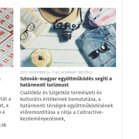
2019. NOVEMBER 24. 17:48, VASÁRNAP | BELFÖLD
a
Szlovák-magyar együttműködés segíti a
határmenti turizmust
Csallóköz és Szigetköz természeti és
iát a
kulturális értékeinek bemutatása, a
t, a
határmenti térségek együttműködésének
n a
előremozdítása a célja a Cultractive-
kezdeményezésnek,
.sk