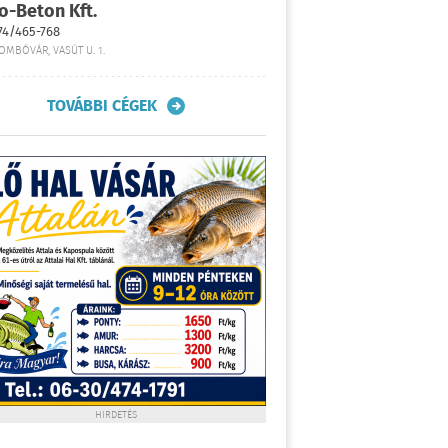
o-Beton Kft.
74/465-768
OMBÓVÁR, VASÚT U. 1.
TOVÁBBI CÉGEK
HIRDETÉS