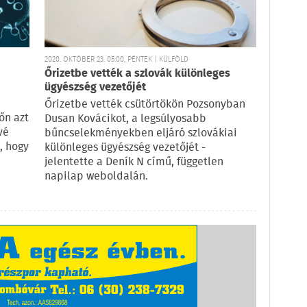
2020. OKTÓBER 23. 05:00, PÉNTEK | KÜLFÖLD
Őrizetbe vették a szlovák különleges
ügyészség vezetőjét
Őrizetbe vették csütörtökön Pozsonyban
őn azt
Dusan Kovácikot, a legsúlyosabb
vé
bűncselekményekben eljáró szlovákiai
, hogy
különleges ügyészség vezetőjét -
jelentette a Deník N című, független
napilap weboldalán.