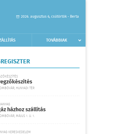
2026. augusztus 6, csütörtök - Berta
ZÁLLÍTÁS
TOVÁBBIAK
REGISZTER
GZŐKÉSZÍTÉS
yegzőkészítés
DOMBÓVÁR, HUNYADI TÉR
ŐANYAG
áz házhoz szállítás
OMBÓVÁR, MÁJUS 1. U. 1.
ANYAG KERESKEDELEM