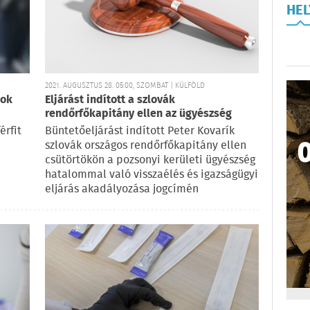
HE
2021. AUGUSZTUS 28. 05:00, SZOMBAT | KÜLFÖLD
zok
Eljárást indított a szlovák
rendőrfőkapitány ellen az ügyészség
érfit
Büntetőeljárást indított Peter Kovarík
szlovák országos rendőrfőkapitány ellen
csütörtökön a pozsonyi kerületi ügyészség
hatalommal való visszaélés és igazságügyi
eljárás akadályozása jogcímén